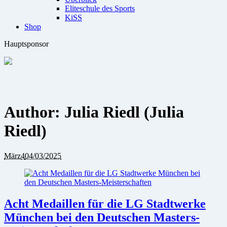
Eliteschule des Sports
KiSS
Shop
Hauptsponsor
Author:
Julia Riedl
(Julia
Riedl)
März
4
04/03/2025
Acht Medaillen für die LG Stadtwerke
München bei den Deutschen Masters-