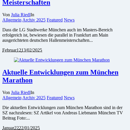
Meisterschaften
Von
Julia Riedl
In
Allgemein
Archiv 2025
Featured
News
Dass die LG Stadtwerke München auch im Masters-Bereich
erfolgreich ist, bewiesen die parallel in Frankfurt am Main
ausgerichteten deutschen Hallenmeisterschaften...
Februar
12
13/02/2025
Aktuelle Entwicklungen zum München
Marathon
Von
Julia Riedl
In
Allgemein
Archiv 2025
Featured
News
Die aktuellen Entwicklungen zum München Marathon sind in der
SZ nachzulesen: SZ Artikel von Andreas Liebmann München TV
Beitrag Foto:...
Januar
22
22/01/2025