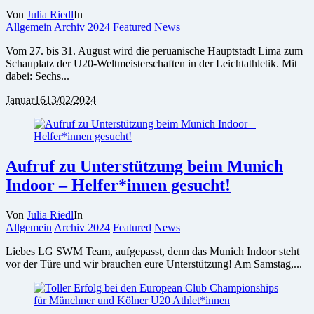
Von
Julia Riedl
In
Allgemein
Archiv 2024
Featured
News
Vom 27. bis 31. August wird die peruanische Hauptstadt Lima zum
Schauplatz der U20-Weltmeisterschaften in der Leichtathletik. Mit
dabei: Sechs...
Januar
16
13/02/2024
Aufruf zu Unterstützung beim Munich
Indoor – Helfer*innen gesucht!
Von
Julia Riedl
In
Allgemein
Archiv 2024
Featured
News
Liebes LG SWM Team, aufgepasst, denn das Munich Indoor steht
vor der Türe und wir brauchen eure Unterstützung! Am Samstag,...