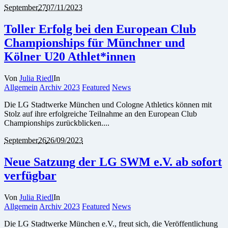
September
27
07/11/2023
Toller Erfolg bei den European Club
Championships für Münchner und
Kölner U20 Athlet*innen
Von
Julia Riedl
In
Allgemein
Archiv 2023
Featured
News
Die LG Stadtwerke München und Cologne Athletics können mit
Stolz auf ihre erfolgreiche Teilnahme an den European Club
Championships zurückblicken....
September
26
26/09/2023
Neue Satzung der LG SWM e.V. ab sofort
verfügbar
Von
Julia Riedl
In
Allgemein
Archiv 2023
Featured
News
Die LG Stadtwerke München e.V., freut sich, die Veröffentlichung