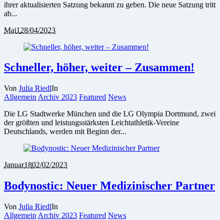
ihrer aktualisierten Satzung bekannt zu geben. Die neue Satzung tritt
ab...
Mai
1
28/04/2023
Schneller, höher, weiter – Zusammen!
Von
Julia Riedl
In
Allgemein
Archiv 2023
Featured
News
Die LG Stadtwerke München und die LG Olympia Dortmund, zwei
der größten und leistungsstärksten Leichtathletik-Vereine
Deutschlands, werden mit Beginn der...
Januar
18
02/02/2023
Bodynostic: Neuer Medizinischer Partner
Von
Julia Riedl
In
Allgemein
Archiv 2023
Featured
News