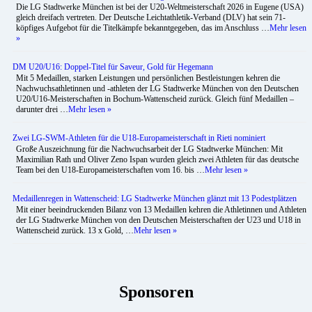
Die LG Stadtwerke München ist bei der U20-Weltmeisterschaft 2026 in Eugene (USA)
gleich dreifach vertreten. Der Deutsche Leichtathletik-Verband (DLV) hat sein 71-
köpfiges Aufgebot für die Titelkämpfe bekanntgegeben, das im Anschluss …
Mehr lesen
»
DM U20/U16: Doppel-Titel für Saveur, Gold für Hegemann
Mit 5 Medaillen, starken Leistungen und persönlichen Bestleistungen kehren die
Nachwuchsathletinnen und -athleten der LG Stadtwerke München von den Deutschen
U20/U16-Meisterschaften in Bochum-Wattenscheid zurück. Gleich fünf Medaillen –
darunter drei …
Mehr lesen »
Zwei LG-SWM-Athleten für die U18-Europameisterschaft in Rieti nominiert
Große Auszeichnung für die Nachwuchsarbeit der LG Stadtwerke München: Mit
Maximilian Rath und Oliver Zeno Ispan wurden gleich zwei Athleten für das deutsche
Team bei den U18-Europameisterschaften vom 16. bis …
Mehr lesen »
Medaillenregen in Wattenscheid: LG Stadtwerke München glänzt mit 13 Podestplätzen
Mit einer beeindruckenden Bilanz von 13 Medaillen kehren die Athletinnen und Athleten
der LG Stadtwerke München von den Deutschen Meisterschaften der U23 und U18 in
Wattenscheid zurück. 13 x Gold, …
Mehr lesen »
Sponsoren