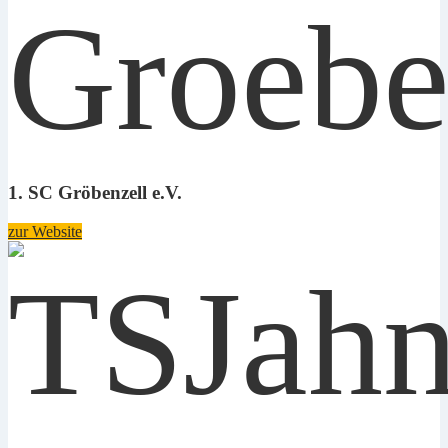
1. SC Gröbenzell e.V.
zur Website