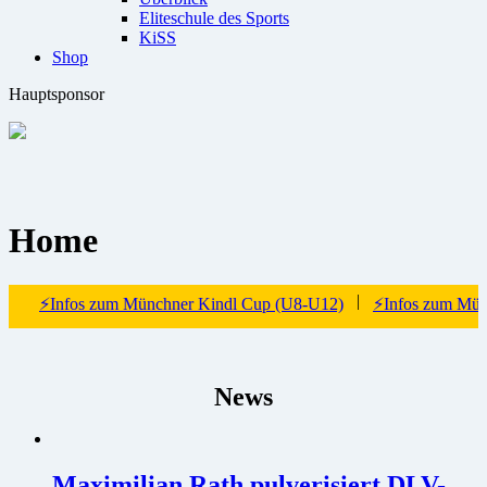
Eliteschule des Sports
KiSS
Shop
Hauptsponsor
Home
|
Infos zum Münchner Kindl Cup (U8-U12)
⚡Infos zum Münchner 
News
Maximilian Rath pulverisiert DLV-