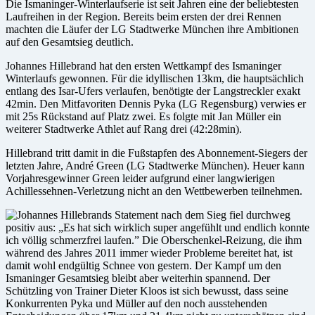
Die Ismaninger-Winterlaufserie ist seit Jahren eine der beliebtesten
Laufreihen in der Region. Bereits beim ersten der drei Rennen
machten die Läufer der LG Stadtwerke München ihre Ambitionen
auf den Gesamtsieg deutlich.
Johannes Hillebrand hat den ersten Wettkampf des Ismaninger
Winterlaufs gewonnen. Für die idyllischen 13km, die hauptsächlich
entlang des Isar-Ufers verlaufen, benötigte der Langstreckler exakt
42min. Den Mitfavoriten Dennis Pyka (LG Regensburg) verwies er
mit 25s Rückstand auf Platz zwei. Es folgte mit Jan Müller ein
weiterer Stadtwerke Athlet auf Rang drei (42:28min).
Hillebrand tritt damit in die Fußstapfen des Abonnement-Siegers der
letzten Jahre, André Green (LG Stadtwerke München). Heuer kann
Vorjahresgewinner Green leider aufgrund einer langwierigen
Achillessehnen-Verletzung nicht an den Wettbewerben teilnehmen.
Johannes Hillebrands Statement nach dem Sieg fiel durchweg
positiv aus: „Es hat sich wirklich super angefühlt und endlich konnte
ich völlig schmerzfrei laufen.” Die Oberschenkel-Reizung, die ihm
während des Jahres 2011 immer wieder Probleme bereitet hat, ist
damit wohl endgültig Schnee von gestern. Der Kampf um den
Ismaninger Gesamtsieg bleibt aber weiterhin spannend. Der
Schützling von Trainer Dieter Kloos ist sich bewusst, dass seine
Konkurrenten Pyka und Müller auf den noch ausstehenden