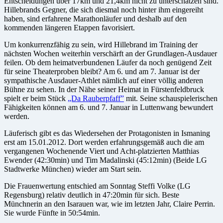
Entscheidungen über 17km und 21,4km nicht zu unterschätzen sind.
Hillebrands Gegner, die sich diesmal noch hinter ihm eingereiht
haben, sind erfahrene Marathonläufer und deshalb auf den
kommenden längeren Etappen favorisiert.
Um konkurrenzfähig zu sein, wird Hillebrand im Training der
nächsten Wochen weiterhin verschärft an der Grundlagen-Ausdauer
feilen. Ob dem heimatverbundenen Läufer da noch genügend Zeit
für seine Theaterproben bleibt? Am 6. und am 7. Januar ist der
sympathische Ausdauer-Athlet nämlich auf einer völlig anderen
Bühne zu sehen. In der Nähe seiner Heimat in Fürstenfeldbruck
spielt er beim Stück
„Da Rauberpfaff”
mit. Seine schauspielerischen
Fähigkeiten können am 6. und 7. Januar in Luttenwang bewundert
werden.
Läuferisch gibt es das Wiedersehen der Protagonisten in Ismaning
erst am 15.01.2012. Dort werden erfahrungsgemäß auch die am
vergangenen Wochenende Viert und Acht-platzierten Matthias
Ewender (42:30min) und Tim Madalinski (45:12min) (Beide LG
Stadtwerke München) wieder am Start sein.
Die Frauenwertung entschied am Sonntag Steffi Volke (LG
Regensburg) relativ deutlich in 47:20min für sich. Beste
Münchnerin an den Isarauen war, wie im letzten Jahr, Claire Perrin.
Sie wurde Fünfte in 50:54min.