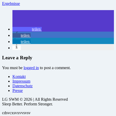
Ergebnisse
teilen
teilen
teilen
Leave a Reply
You must be
logged in
to post a comment.
Kontakt
Impressum
Datenschutz
Presse
LG SWM © 2026 | All Rights Reserved
Sleep Better. Perform Stronger.
cdsvcxsvxvvsvsv