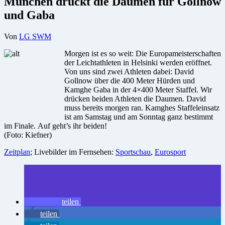
München drückt die Daumen für Gollnow
und Gaba
Von
LG SWM
Morgen ist es so weit: Die Europameisterschaften
der Leichtathleten in Helsinki werden eröffnet.
Von uns sind zwei Athleten dabei: David
Gollnow über die 400 Meter Hürden und
Kamghe Gaba in der 4×400 Meter Staffel. Wir
drücken beiden Athleten die Daumen. David
muss bereits morgen ran. Kamghes Staffeleinsatz
ist am Samstag und am Sonntag ganz bestimmt
im Finale. Auf geht’s ihr beiden!
(Foto: Kiefner)
Zeitplan
; Livebilder im Fernsehen:
Sportschau
,
Eurosport
teilen
teilen