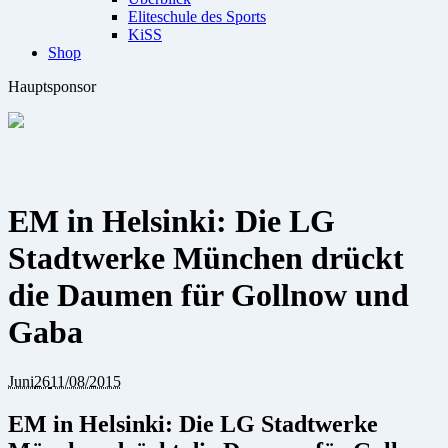
Eliteschule des Sports
KiSS
Shop
Hauptsponsor
EM in Helsinki: Die LG
Stadtwerke München drückt
die Daumen für Gollnow und
Gaba
Juni
26
11/08/2015
EM in Helsinki: Die LG Stadtwerke