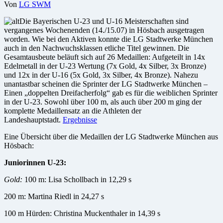
Von
LG SWM
Die Bayerischen U-23 und U-16 Meisterschaften sind
vergangenes Wochenenden (14./15.07) in Hösbach ausgetragen
worden. Wie bei den Aktiven konnte die LG Stadtwerke München
auch in den Nachwuchsklassen etliche Titel gewinnen. Die
Gesamtausbeute beläuft sich auf 26 Medaillen: Aufgeteilt in 14x
Edelmetall in der U-23 Wertung (7x Gold, 4x Silber, 3x Bronze)
und 12x in der U-16 (5x Gold, 3x Silber, 4x Bronze). Nahezu
unantastbar scheinen die Sprinter der LG Stadtwerke München –
Einen „doppelten Dreifacherfolg“ gab es für die weiblichen Sprinter
in der U-23. Sowohl über 100 m, als auch über 200 m ging der
komplette Medaillensatz an die Athleten der
Landeshauptstadt.
Ergebnisse
Eine Übersicht über die Medaillen der LG Stadtwerke München aus
Hösbach:
Juniorinnen U-23:
Gold:
100 m: Lisa Schollbach in 12,29 s
200 m: Martina Riedl in 24,27 s
100 m Hürden: Christina Muckenthaler in 14,39 s