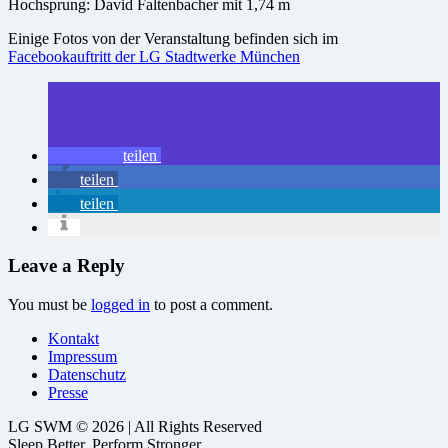
Hochsprung: David Faltenbacher mit 1,74 m
Einige Fotos von der Veranstaltung befinden sich im
Facebookauftritt der LG Stadtwerke München
teilen
teilen
teilen
Leave a Reply
You must be
logged in
to post a comment.
Kontakt
Impressum
Datenschutz
Presse
LG SWM © 2026 | All Rights Reserved
Sleep Better. Perform Stronger.