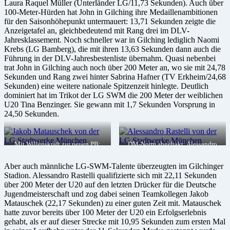
Laura Raquel Müller (Unterländer LG/11,73 Sekunden). Auch über
100-Meter-Hürden hat John in Gilching ihre Medaillenambitionen
für den Saisonhöhepunkt untermauert: 13,71 Sekunden zeigte die
Anzeigetafel an, gleichbedeutend mit Rang drei im DLV-
Jahresklassement. Noch schneller war in Gilching lediglich Naomi
Krebs (LG Bamberg), die mit ihren 13,63 Sekunden dann auch die
Führung in der DLV-Jahresbestenliste übernahm. Quasi nebenbei
trat John in Gilching auch noch über 200 Meter an, wo sie mit 24,78
Sekunden und Rang zwei hinter Sabrina Hafner (TV Erkheim/24,68
Sekunden) eine weitere nationale Spitzenzeit hinlegte. Deutlich
dominiert hat im Trikot der LG SWM die 200 Meter der weiblichen
U20 Tina Benzinger. Sie gewann mit 1,7 Sekunden Vorsprung in
24,50 Sekunden.
Mit Willenskraft zur neuen PB:
DM-Norm abgehakt: Alessandro
Jakob Matauschek bleibt über 100
Rastelli qualifiziert sich über 200
Meter erstmals unter 11 Sekunden,
Meter für die Jugend-DM, Foto:
Aber auch männliche LG-SWM-Talente überzeugten im Gilchinger
Foto: Claus Habermann
Claus Habermann
Stadion. Alessandro Rastelli qualifizierte sich mit 22,11 Sekunden
über 200 Meter der U20 auf den letzten Drücker für die Deutsche
Jugendmeisterschaft und zog dabei seinen Teamkollegen Jakob
Matauschek (22,17 Sekunden) zu einer guten Zeit mit. Matauschek
hatte zuvor bereits über 100 Meter der U20 ein Erfolgserlebnis
gehabt, als er auf dieser Strecke mit 10,95 Sekunden zum ersten Mal