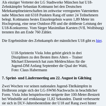
Als einziger Vertreter der LG Stadtwerke München hat U18-
Zehnkämpfer Sebastian Kottmann bei den Deutschen
Mehrkampfmeisterschaften im zeitweise verregneten Vaterstetten
nahe München mit 6318 Punkten Rang elf unter 24 Teilnehmern
belegt. Kottmanns bestes Einzelergebnis waren 1,89 Meter im
Hochsprung, eine neue Outdoor-PB und die drittbeste Leistung der
U18-Konkurrenz. Vom Sieger Maximilian Karsten (VfL Wolfsburg)
trennten ihn am Ende 760 Zähler.
Die Ergebnisliste des Zehnkampfs der männlichen U18 gibt es
hier
.
U18-Sprinterin Viola John gehört gleich in drei
Disziplinen zu den Besten ihres Alters – Trainer
Michael Ehrenreich hat zum Meldeschluss für die
Jugend-DM Anfang September die Qual der Wahl,
Foto: Claus Habermann
7. Sprint- und Läufermeeting am 22. August in Gilching
Zwei Wochen vor seinen nationalen Jugend-Titelkämpfen in
Heilbronn zeigte sich der LG-SWM-Nachwuchs in beachtlicher
Form. Viola John beispielsweise steigerte ihre 100-Meter-Bestzeit
bei Windstille auf erstklassige 11,82 Sekunden. Damit verbesserte
sie sich in DLV-Jahresbestenliste der U18 auf Rang zwei hinter