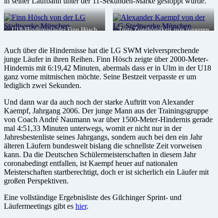
in seiner Laufbahn unter der 11-Sekunden-Marke gestoppt wurde.
U18-Hindernisläufer Finn Hösch
Trotz Zugehörigkeit zum jüngeren
bleibt bei der DM-Generalprobe in
U16-Jahrgang setzt sich Alexander
Gilching nur knapp hinter seiner
Kaempf bei seiner Premiere über
Auch über die Hindernisse hat die LG SWM vielversprechende
bisherigen Bestleistung zurück,
1500-Meter-Hindernis direkt an
junge Läufer in ihren Reihen. Finn Hösch zeigte über 2000-Meter-
Foto: Claus Habermann
die Spitze der deutschen
Jahresbestenliste, Foto: Claus
Hindernis mit 6:19,42 Minuten, abermals dass er in Ulm in der U18
Habermann
ganz vorne mitmischen möchte. Seine Bestzeit verpasste er um
lediglich zwei Sekunden.
Und dann war da auch noch der starke Auftritt von Alexander
Kaempf, Jahrgang 2006. Der junge Mann aus der Trainingsgruppe
von Coach André Naumann war über 1500-Meter-Hindernis gerade
mal 4:51,33 Minuten unterwegs, womit er nicht nur in der
Jahresbestenliste seines Jahrgangs, sondern auch bei den ein Jahr
älteren Läufern bundesweit bislang die schnellste Zeit vorweisen
kann. Da die Deutschen Schülermeisterschaften in diesem Jahr
coronabedingt entfallen, ist Kaempf heuer auf nationalen
Meisterschaften startberechtigt, doch er ist sicherlich ein Läufer mit
großen Perspektiven.
Eine vollständige Ergebnisliste des Gilchinger Sprint- und
Läufermeetings gibt es
hier
.