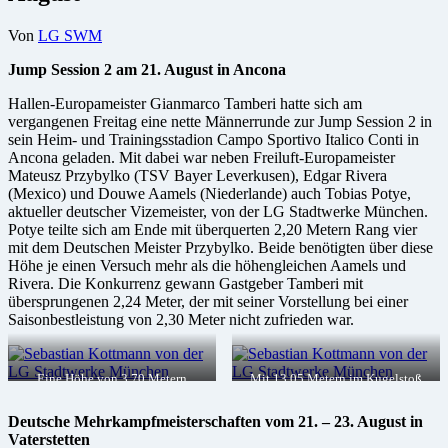
Von
LG SWM
Jump Session 2 am 21. August in Ancona
Hallen-Europameister Gianmarco Tamberi hatte sich am
vergangenen Freitag eine nette Männerrunde zur Jump Session 2 in
sein Heim- und Trainingsstadion Campo Sportivo Italico Conti in
Ancona geladen. Mit dabei war neben Freiluft-Europameister
Mateusz Przybylko (TSV Bayer Leverkusen), Edgar Rivera
(Mexico) und Douwe Aamels (Niederlande) auch Tobias Potye,
aktueller deutscher Vizemeister, von der LG Stadtwerke München.
Potye teilte sich am Ende mit überquerten 2,20 Metern Rang vier
mit dem Deutschen Meister Przybylko. Beide benötigten über diese
Höhe je einen Versuch mehr als die höhengleichen Aamels und
Rivera. Die Konkurrenz gewann Gastgeber Tamberi mit
übersprungenen 2,24 Meter, der mit seiner Vorstellung bei einer
Saisonbestleistung von 2,30 Meter nicht zufrieden war.
Eine Höhe von 3,70 Metern
Mit 13,05 Metern im Kugelstoß
überquerte U18-Zehnkämpfer
erreichte Sebastian Kottmann das
Sebastian Kottmann in
achtbeste Ergebnis im Feld, Foto:
Deutsche Mehrkampfmeisterschaften vom 21. – 23. August in
Vaterstetten, Foto: Claus
Claus Habermann
Vaterstetten
Habermann