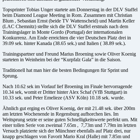
Topsprinter Tobias Unger startete am Donnerstag in der DLV Staffel
beim Diamond League Meeting in Rom. Zusammen mit Christian
Blum , Sebastian Ernst (beide TV Wattenscheid) und Martin Keller
(LAC Chemnitz) stellte sich die DLV Staffel erstmals nach dem
Trainingslager in Monte Gordo (Portugal) der internationalen
Konkurrenz. Am Ende erreichten die vier Deutschen Platz drei in
39.09 sek. hinter Kanada (38.65 sek.) und Italien ( 38.89 sek.).
Trainingspartner und Freund Marius Broening sowie Oliver Koenig
starteten in Weinheim bei der “Kurpfalz Gala” in die Saison.
Traditionell hat man hier die besten Bedingungen für Sprint und
Sprung.
Nach 10.62 sek im Vorlauf lief Broening im Finale hervorragende
10.34 sek, womit er Dritter hinter Alex Schaf (VfB Stuttgart) in
10.33 sek. und Peter Emelieze (ASV Köln) 10.18 sek. wurde.
Ähnlich gut erging es Oliver Koenig, der mit 21.48 sek. über 200m
am letzten Wochenende in Regensburg aufhorchen lies. Im
Weitsprung setzte er seine guten Schnelligkeitswerte perfekt um. Mit
einer tollen Serie von zweimal 7.65m , 7,73m und 7.79m im letzten
Versuch platzierte sich der Münchner ebenfalls auf Platz drei, nur
knapp geschlagen von Favorit Mario Kral (Halle) mit 7.85m und