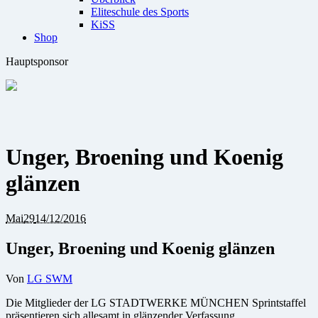
Eliteschule des Sports
KiSS
Shop
Hauptsponsor
Unger, Broening und Koenig
glänzen
Mai
29
14/12/2016
Unger, Broening und Koenig glänzen
Von
LG SWM
Die Mitglieder der LG STADTWERKE MÜNCHEN Sprintstaffel
präsentieren sich allesamt in glänzender Verfassung.