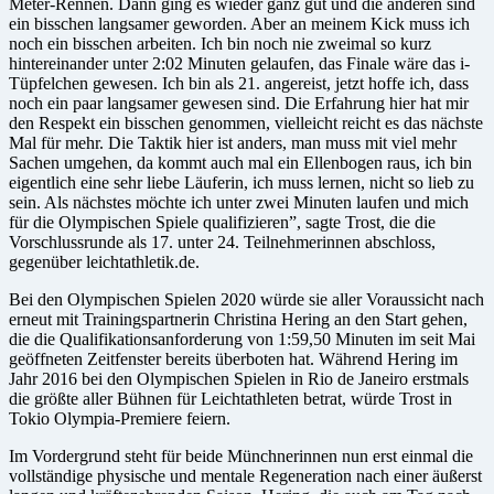
Meter-Rennen. Dann ging es wieder ganz gut und die anderen sind
ein bisschen langsamer geworden. Aber an meinem Kick muss ich
noch ein bisschen arbeiten. Ich bin noch nie zweimal so kurz
hintereinander unter 2:02 Minuten gelaufen, das Finale wäre das i-
Tüpfelchen gewesen. Ich bin als 21. angereist, jetzt hoffe ich, dass
noch ein paar langsamer gewesen sind. Die Erfahrung hier hat mir
den Respekt ein bisschen genommen, vielleicht reicht es das nächste
Mal für mehr. Die Taktik hier ist anders, man muss mit viel mehr
Sachen umgehen, da kommt auch mal ein Ellenbogen raus, ich bin
eigentlich eine sehr liebe Läuferin, ich muss lernen, nicht so lieb zu
sein. Als nächstes möchte ich unter zwei Minuten laufen und mich
für die Olympischen Spiele qualifizieren”, sagte Trost, die die
Vorschlussrunde als 17. unter 24. Teilnehmerinnen abschloss,
gegenüber leichtathletik.de.
Bei den Olympischen Spielen 2020 würde sie aller Voraussicht nach
erneut mit Trainingspartnerin Christina Hering an den Start gehen,
die die Qualifikationsanforderung von 1:59,50 Minuten im seit Mai
geöffneten Zeitfenster bereits überboten hat. Während Hering im
Jahr 2016 bei den Olympischen Spielen in Rio de Janeiro erstmals
die größte aller Bühnen für Leichtathleten betrat, würde Trost in
Tokio Olympia-Premiere feiern.
Im Vordergrund steht für beide Münchnerinnen nun erst einmal die
vollständige physische und mentale Regeneration nach einer äußerst