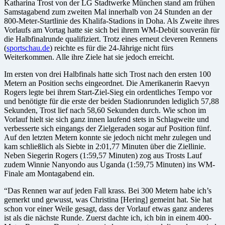
Katharina Trost von der LG Stadtwerke München stand am frühen
Samstagabend zum zweiten Mal innerhalb von 24 Stunden an der
800-Meter-Startlinie des Khalifa-Stadions in Doha. Als Zweite ihres
Vorlaufs am Vortag hatte sie sich bei ihrem WM-Debüt souverän für
die Halbfinalrunde qualifiziert. Trotz eines erneut cleveren Rennens
(
sportschau.de
) reichte es für die 24-Jährige nicht fürs
Weiterkommen. Alle ihre Ziele hat sie jedoch erreicht.
Im ersten von drei Halbfinals hatte sich Trost nach den ersten 100
Metern an Position sechs eingeordnet. Die Amerikanerin Raevyn
Rogers legte bei ihrem Start-Ziel-Sieg ein ordentliches Tempo vor
und benötigte für die erste der beiden Stadionrunden lediglich 57,88
Sekunden, Trost lief nach 58,60 Sekunden durch. Wie schon im
Vorlauf hielt sie sich ganz innen laufend stets in Schlagweite und
verbesserte sich eingangs der Zielgeraden sogar auf Position fünf.
Auf den letzten Metern konnte sie jedoch nicht mehr zulegen und
kam schließlich als Siebte in 2:01,77 Minuten über die Ziellinie.
Neben Siegerin Rogers (1:59,57 Minuten) zog aus Trosts Lauf
zudem Winnie Nanyondo aus Uganda (1:59,75 Minuten) ins WM-
Finale am Montagabend ein.
“Das Rennen war auf jeden Fall krass. Bei 300 Metern habe ich’s
gemerkt und gewusst, was Christina [Hering] gemeint hat. Sie hat
schon vor einer Weile gesagt, dass der Vorlauf etwas ganz anderes
ist als die nächste Runde. Zuerst dachte ich, ich bin in einem 400-