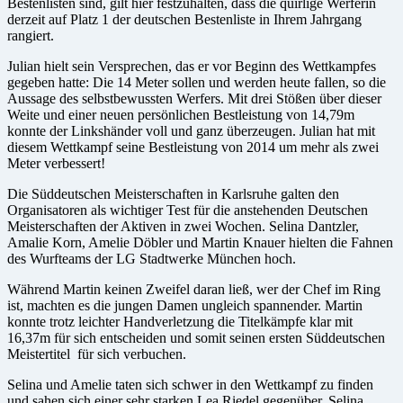
Bestenlisten sind, gilt hier festzuhalten, dass die quirlige Werferin
derzeit auf Platz 1 der deutschen Bestenliste in Ihrem Jahrgang
rangiert.
Julian hielt sein Versprechen, das er vor Beginn des Wettkampfes
gegeben hatte: Die 14 Meter sollen und werden heute fallen, so die
Aussage des selbstbewussten Werfers. Mit drei Stößen über dieser
Weite und einer neuen persönlichen Bestleistung von 14,79m
konnte der Linkshänder voll und ganz überzeugen. Julian hat mit
diesem Wettkampf seine Bestleistung von 2014 um mehr als zwei
Meter verbessert!
Die Süddeutschen Meisterschaften in Karlsruhe galten den
Organisatoren als wichtiger Test für die anstehenden Deutschen
Meisterschaften der Aktiven in zwei Wochen. Selina Dantzler,
Amalie Korn, Amelie Döbler und Martin Knauer hielten die Fahnen
des Wurfteams der LG Stadtwerke München hoch.
Während Martin keinen Zweifel daran ließ, wer der Chef im Ring
ist, machten es die jungen Damen ungleich spannender. Martin
konnte trotz leichter Handverletzung die Titelkämpfe klar mit
16,37m für sich entscheiden und somit seinen ersten Süddeutschen
Meistertitel für sich verbuchen.
Selina und Amelie taten sich schwer in den Wettkampf zu finden
und sahen sich einer sehr starken Lea Riedel gegenüber. Selina