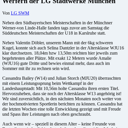
Werfern der LG Stadtwerke München
Von
LG SWM
Neben den Südbayerischen Meisterschaften in der Münchner
Werner-von Linde-Halle fanden tags zuvor am Samstag die
Süddeutschen Meisterschaften der U18 in Karslruhe statt.
Neben Valentin Döbler, unserem Mann mit der 6kg schweren
Kugel, konnte sich auch Selina Dantzler in der Altersklasse WJU16
klar durchsetzen. 18,04m bzw 13,50m reichten hier jeweils zum
begehrtesten aller Plätze. Mit exakt 12 Metern wurde Amalie
(WJU16) gute Dritte und bewies einmal mehr, dass auch im
Sommer mit ihr zu rechnen sein wird.
Cassandra Bailey (W14) und Julian Storch (MJU20) überraschten
mit einem Leistungssprung beim Wettkampf in der
Landeshauptstadt: Mit 10,56m holte Cassandra ihren ersten Titel.
Hervorzuheben, dass sie noch der Altersklasse W13 angehörig ist!
Wir sind zuversichtlich, in den nächsten Monaten noch weiter von
der hochmotivierten Sportlerin berichten zu können. Cassandra hat
die letzten Wochen eine tolle Entwicklung gezeigt und mit Freude
und Spass ihre Leistungen nach oben geschraubt.
Auch wenn wir – speziell in diesem Alter – keine Freunde von