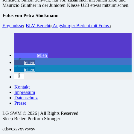
Mauricio Günther in der Junioren-Klasse U23 etwas mitzumischen.
Fotos von Petra Stöckmann
Ergebnisse
;
BLV Bericht
;
Augsburger Bericht mit Fotos
;
teilen
teilen
teilen
Kontakt
Impressum
Datenschutz
Presse
LG SWM © 2026 | All Rights Reserved
Sleep Better. Perform Stronger.
cdsvcxsvxvvsvsv