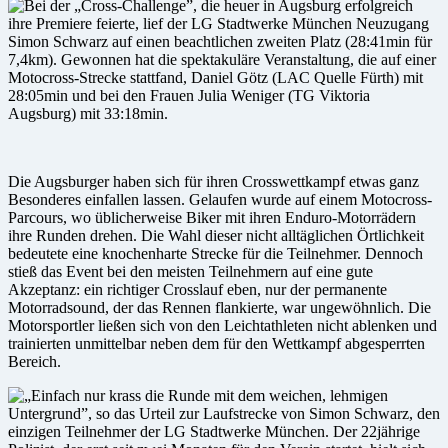
Bei der „Cross-Challenge”, die heuer in Augsburg erfolgreich
ihre Premiere feierte, lief der LG Stadtwerke München Neuzugang
Simon Schwarz auf einen beachtlichen zweiten Platz (28:41min für
7,4km). Gewonnen hat die spektakuläre Veranstaltung, die auf einer
Motocross-Strecke stattfand, Daniel Götz (LAC Quelle Fürth) mit
28:05min und bei den Frauen Julia Weniger (TG Viktoria
Augsburg) mit 33:18min.
Die Augsburger haben sich für ihren Crosswettkampf etwas ganz
Besonderes einfallen lassen. Gelaufen wurde auf einem Motocross-
Parcours, wo üblicherweise Biker mit ihren Enduro-Motorrädern
ihre Runden drehen. Die Wahl dieser nicht alltäglichen Örtlichkeit
bedeutete eine knochenharte Strecke für die Teilnehmer. Dennoch
stieß das Event bei den meisten Teilnehmern auf eine gute
Akzeptanz: ein richtiger Crosslauf eben, nur der permanente
Motorradsound, der das Rennen flankierte, war ungewöhnlich. Die
Motorsportler ließen sich von den Leichtathleten nicht ablenken und
trainierten unmittelbar neben dem für den Wettkampf abgesperrten
Bereich.
„Einfach nur krass die Runde mit dem weichen, lehmigen
Untergrund”, so das Urteil zur Laufstrecke von Simon Schwarz, den
einzigen Teilnehmer der LG Stadtwerke München. Der 22jährige