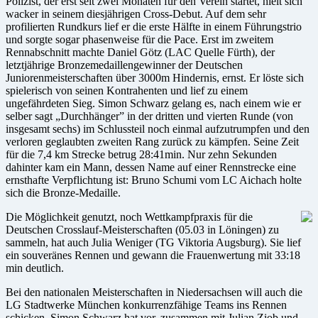
Polizist, der erst seit zwei Monaten für den Verein startet, hielt sich
wacker in seinem diesjährigen Cross-Debut. Auf dem sehr
profilierten Rundkurs lief er die erste Hälfte in einem Führungstrio
und sorgte sogar phasenweise für die Pace. Erst im zweitem
Rennabschnitt machte Daniel Götz (LAC Quelle Fürth), der
letztjährige Bronzemedaillengewinner der Deutschen
Juniorenmeisterschaften über 3000m Hindernis, ernst. Er löste sich
spielerisch von seinen Kontrahenten und lief zu einem
ungefährdeten Sieg. Simon Schwarz gelang es, nach einem wie er
selber sagt „Durchhänger” in der dritten und vierten Runde (von
insgesamt sechs) im Schlussteil noch einmal aufzutrumpfen und den
verloren geglaubten zweiten Rang zurück zu kämpfen. Seine Zeit
für die 7,4 km Strecke betrug 28:41min. Nur zehn Sekunden
dahinter kam ein Mann, dessen Name auf einer Rennstrecke eine
ernsthafte Verpflichtung ist: Bruno Schumi vom LC Aichach holte
sich die Bronze-Medaille.
Die Möglichkeit genutzt, noch Wettkampfpraxis für die
Deutschen Crosslauf-Meisterschaften (05.03 in Löningen) zu
sammeln, hat auch Julia Weniger (TG Viktoria Augsburg). Sie lief
ein souveränes Rennen und gewann die Frauenwertung mit 33:18
min deutlich.
Bei den nationalen Meisterschaften in Niedersachsen will auch die
LG Stadtwerke München konkurrenzfähige Teams ins Rennen
schicken. Simon Schwarz hat vor, zusammen mit Julian Ziob und