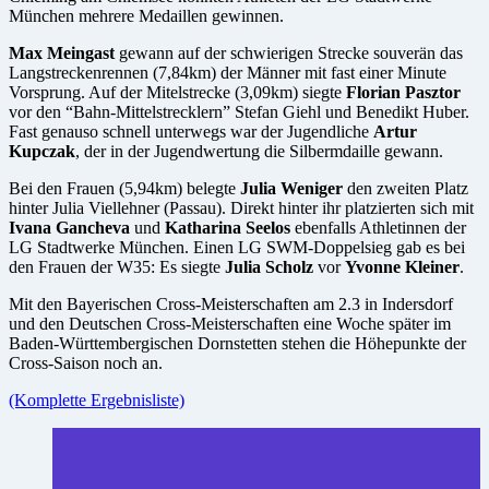
München mehrere Medaillen gewinnen.
Max Meingast
gewann auf der schwierigen Strecke souverän das
Langstreckenrennen (7,84km) der Männer mit fast einer Minute
Vorsprung. Auf der Mitelstrecke (3,09km) siegte
Florian Pasztor
vor den “Bahn-Mittelstrecklern” Stefan Giehl und Benedikt Huber.
Fast genauso schnell unterwegs war der Jugendliche
Artur
Kupczak
, der in der Jugendwertung die Silbermdaille gewann.
Bei den Frauen (5,94km) belegte
Julia Weniger
den zweiten Platz
hinter Julia Viellehner (Passau). Direkt hinter ihr platzierten sich mit
Ivana Gancheva
und
Katharina Seelos
ebenfalls Athletinnen der
LG Stadtwerke München. Einen LG SWM-Doppelsieg gab es bei
den Frauen der W35: Es siegte
Julia Scholz
vor
Yvonne Kleiner
.
Mit den Bayerischen Cross-Meisterschaften am 2.3 in Indersdorf
und den Deutschen Cross-Meisterschaften eine Woche später im
Baden-Württembergischen Dornstetten stehen die Höhepunkte der
Cross-Saison noch an.
(Komplette Ergebnisliste)