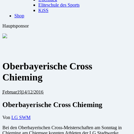
Eliteschule des Sports
KiSS
Shop
Hauptsponsor
Oberbayerische Cross
Chieming
Februar
19
14/12/2016
Oberbayerische Cross Chieming
Von
LG SWM
Bei den Oberbayerischen Cross-Meisterschaften am Sonntag in
Chieming am Chiemsee konnten Athleten der LG Stadtwerke