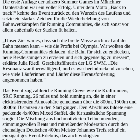
Die erste Auflage der adizero Summer Games im Münchner
Dantestadion war ein voller Erfolg. Unter dem Motto „Back to
track!“ kehrte das Event zurück zu den Wurzeln des Laufens und
setzte ein starkes Zeichen für die Wiederbelebung von
Bahnwettkämpfen für Running-Communities, die sich sonst vor
allem außerhalb der Stadien fit halten.
„Unser Ziel war es, dass sich die breite Masse auch mal auf der
Bahn messen kann – wie die Profis bei Olympia. Wir wollten die
Running-Communities einladen, die Bahn für sich zu entdecken,
neue Bestleistungen zu erzielen und sich gegenseitig zu messen“,
erklärte Julia Riedl, Geschäftsführerin der LG SWM. „Die
Resonanz war überwältigend, und es war beeindruckend zu sehen,
wie viele Läuferinnen und Läufer diese Herausforderung
angenommen haben.“
Das Event zog zahlreiche Running Crews wie die Kraftrunners,
SRC Running, 26 miles und bold.running an, die in einer
elektrisierenden Atmosphäre gemeinsam über die 800m, 1500m und
3000m Distanzen an den Start gingen. Den Abschluss bildete eine
packende 4x400m Mixed Staffel, die für zusätzliche Spannung
sorgte. Die Mischung aus hochmotivierten Teilnehmenden,
stimmungsvollen Beats und mitreißender Moderation durch den
ehemaligen Deutschen 400m Meister Johannes Trefz schuf ein
einzigartiges Event-Erlebnis, das auch widrigsten