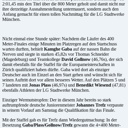
2:01,45 min den Titel über die 800 Meter geholt und damit nicht nur
ihre derzeitige Ausnahmestellung untermauert, sondern auch den
Anfang gemacht für einen tollen Nachmittag für die LG Stadtwerke
München.
Nicht einmal eine Stunde später: Nachdem die Läufer des 400
Meter-Finales einige Minuten im Platzregen auf den Startschuss
warten durften, behielt
Kamghe Gaba
auf der nassen Bahn die
Nerven und siegte in starken 45,82s vor Thomas Schneider
(Magedeburg) und Teamkollege
David Gollnow
(46,76s), der sich
damit ebenfalls für die Staffel für die Europameisterschaften in
Zürich qualifiziert haben dürfte. Gaba wird dort als einziger
Deutscher auch im Einzel an den Start gehen und wünscht sich für
seinen Auftritt dort vor allem besseres Wetter. Auf den Plätzen 5 und
7 landeten mit
Jonas Plass
(46,97s) und
Benedikt Wiesend
(47,81)
ebenfalls Athleten der LG Stadtwerke München.
Einziger Wermutstropfen: Der in diesem Jahr bereits so stark
auftrumpfende deutsche Juniorenmeister
Johannes Trefz
verpasste
in seinem Vorlauf am Samstag die Qualifikation für das Finale.
Mit der Staffel gab es für Trefz dann Wiedergutmachung: In der
Besetzung
Gaba/Plass/Gollnow/Trefz
gewann die 4×400 Meter-