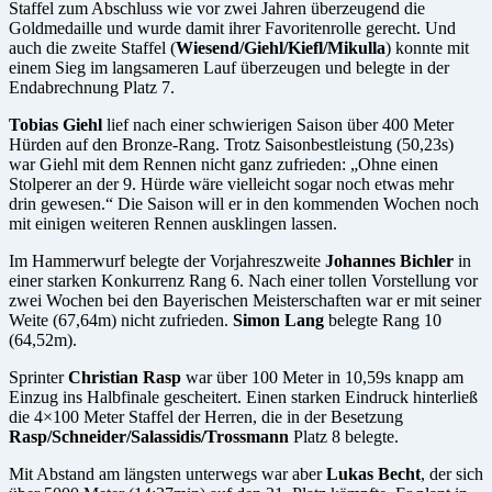
Staffel zum Abschluss wie vor zwei Jahren überzeugend die
Goldmedaille und wurde damit ihrer Favoritenrolle gerecht. Und
auch die zweite Staffel (
Wiesend/Giehl/Kiefl/Mikulla
) konnte mit
einem Sieg im langsameren Lauf überzeugen und belegte in der
Endabrechnung Platz 7.
Tobias Giehl
lief nach einer schwierigen Saison über 400 Meter
Hürden auf den Bronze-Rang. Trotz Saisonbestleistung (50,23s)
war Giehl mit dem Rennen nicht ganz zufrieden: „Ohne einen
Stolperer an der 9. Hürde wäre vielleicht sogar noch etwas mehr
drin gewesen.“ Die Saison will er in den kommenden Wochen noch
mit einigen weiteren Rennen ausklingen lassen.
Im Hammerwurf belegte der Vorjahreszweite
Johannes Bichler
in
einer starken Konkurrenz Rang 6. Nach einer tollen Vorstellung vor
zwei Wochen bei den Bayerischen Meisterschaften war er mit seiner
Weite (67,64m) nicht zufrieden.
Simon Lang
belegte Rang 10
(64,52m).
Sprinter
Christian Rasp
war über 100 Meter in 10,59s knapp am
Einzug ins Halbfinale gescheitert. Einen starken Eindruck hinterließ
die 4×100 Meter Staffel der Herren, die in der Besetzung
Rasp/Schneider/Salassidis/Trossmann
Platz 8 belegte.
Mit Abstand am längsten unterwegs war aber
Lukas Becht
, der sich