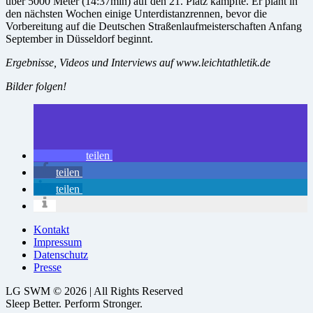
über 5000 Meter (14:37min) auf den 21. Platz kämpfte. Er plant in
den nächsten Wochen einige Unterdistanzrennen, bevor die
Vorbereitung auf die Deutschen Straßenlaufmeisterschaften Anfang
September in Düsseldorf beginnt.
Ergebnisse, Videos und Interviews auf www.leichtathletik.de
Bilder folgen!
teilen
teilen
teilen
Kontakt
Impressum
Datenschutz
Presse
LG SWM © 2026 | All Rights Reserved
Sleep Better. Perform Stronger.