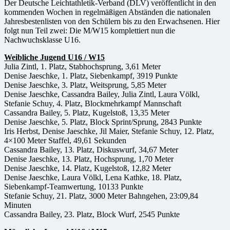
Der Deutsche Leichtathletik-Verband (DLV) veröffentlicht in den
kommenden Wochen in regelmäßigen Abständen die nationalen
Jahresbestenlisten von den Schülern bis zu den Erwachsenen. Hier
folgt nun Teil zwei: Die M/W15 komplettiert nun die
Nachwuchsklasse U16.
Weibliche Jugend U16 / W15
Julia Zintl, 1. Platz, Stabhochsprung, 3,61 Meter
Denise Jaeschke, 1. Platz, Siebenkampf, 3919 Punkte
Denise Jaeschke, 3. Platz, Weitsprung, 5,85 Meter
Denise Jaeschke, Cassandra Bailey, Julia Zintl, Laura Völkl,
Stefanie Schuy, 4. Platz, Blockmehrkampf Mannschaft
Cassandra Bailey, 5. Platz, Kugelstoß, 13,35 Meter
Denise Jaeschke, 5. Platz, Block Sprint/Sprung, 2843 Punkte
Iris Herbst, Denise Jaeschke, Jil Maier, Stefanie Schuy, 12. Platz,
4×100 Meter Staffel, 49,61 Sekunden
Cassandra Bailey, 13. Platz, Diskuswurf, 34,67 Meter
Denise Jaeschke, 13. Platz, Hochsprung, 1,70 Meter
Denise Jaeschke, 14. Platz, Kugelstoß, 12,82 Meter
Denise Jaeschke, Laura Völkl, Lena Kathke, 18. Platz,
Siebenkampf-Teamwertung, 10133 Punkte
Stefanie Schuy, 21. Platz, 3000 Meter Bahngehen, 23:09,84
Minuten
Cassandra Bailey, 23. Platz, Block Wurf, 2545 Punkte