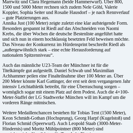
Marrwitz und Clara Hegemann (beide Hammerwurf). Über 800,
1500 und 5000 Meter rechnen sich zudem Nele Göhl, Valerie
Koppler, Sophia Seiter und Rosalie Hausdorf – je nach Rennverlauf
– gute Platzierungen aus.
Annika Just (100 Meter) zeigte zuletzt eine klar aufsteigende Form.
Besonders gespannt ist Riedl auf das Abschneiden von Naomi
Krebs, die über Wochen die deutsche Bestenliste angeführt hatte
und sich nun in einem hochklassig besetzten Feld beweisen möchte.
Das Niveau der Konkurrenz im Hürdensprint beschreibt Riedl als
„außergewöhnlich stark – eine echte Herausforderung auf
nationalem Spitzenniveau“.
Auch das männliche U23-Team der Münchner ist für die
Titelkämpfe gut aufgestellt. Daniel Schwab und Maximilian
Achhammer peilen eine Finalteilnahme über 100 Meter an. Über
200 Meter könnte Karl Gattinger, der erst seit dem vergangenen Jahr
intensiv Leichtathletik betreibt, für eine Überraschung sorgen –
womöglich sogar mit einem Platz auf dem Podest. Auch die 4×100-
Meter-Staffel der LG Stadtwerke München will im Kampf um die
vorderen Ränge mitmischen.
Weitere Medaillenchancen bestehen für Tobias Tent (1500 Meter),
Keon Schmidt-Gothan (Hochsprung), Georg Harpf (Kugelstoß) und
Florian Schmid (Speerwurf). Auch Leopold Staab (3000-Meter-
Hindernis) und Moritz Mühlpointner (800 Meter) sind