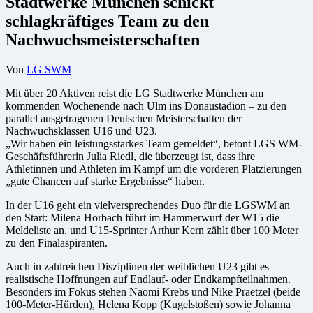
Stadtwerke München schickt
schlagkräftiges Team zu den
Nachwuchsmeisterschaften
Von
LG SWM
Mit über 20 Aktiven reist die LG Stadtwerke München am
kommenden Wochenende nach Ulm ins Donaustadion – zu den
parallel ausgetragenen Deutschen Meisterschaften der
Nachwuchsklassen U16 und U23.
„Wir haben ein leistungsstarkes Team gemeldet“, betont LGS WM-
Geschäftsführerin Julia Riedl, die überzeugt ist, dass ihre
Athletinnen und Athleten im Kampf um die vorderen Platzierungen
„gute Chancen auf starke Ergebnisse“ haben.
In der U16 geht ein vielversprechendes Duo für die LGSWM an
den Start: Milena Horbach führt im Hammerwurf der W15 die
Meldeliste an, und U15-Sprinter Arthur Kern zählt über 100 Meter
zu den Finalaspiranten.
Auch in zahlreichen Disziplinen der weiblichen U23 gibt es
realistische Hoffnungen auf Endlauf- oder Endkampfteilnahmen.
Besonders im Fokus stehen Naomi Krebs und Nike Praetzel (beide
100-Meter-Hürden), Helena Kopp (Kugelstoßen) sowie Johanna