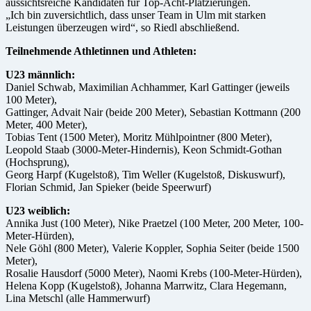
aussichtsreiche Kandidaten für Top-Acht-Platzierungen.
„Ich bin zuversichtlich, dass unser Team in Ulm mit starken
Leistungen überzeugen wird“, so Riedl abschließend.
Teilnehmende Athletinnen und Athleten:
U23 männlich:
Daniel Schwab, Maximilian Achhammer, Karl Gattinger (jeweils
100 Meter),
Gattinger, Advait Nair (beide 200 Meter), Sebastian Kottmann (200
Meter, 400 Meter),
Tobias Tent (1500 Meter), Moritz Mühlpointner (800 Meter),
Leopold Staab (3000-Meter-Hindernis), Keon Schmidt-Gothan
(Hochsprung),
Georg Harpf (Kugelstoß), Tim Weller (Kugelstoß, Diskuswurf),
Florian Schmid, Jan Spieker (beide Speerwurf)
U23 weiblich:
Annika Just (100 Meter), Nike Praetzel (100 Meter, 200 Meter, 100-
Meter-Hürden),
Nele Göhl (800 Meter), Valerie Koppler, Sophia Seiter (beide 1500
Meter),
Rosalie Hausdorf (5000 Meter), Naomi Krebs (100-Meter-Hürden),
Helena Kopp (Kugelstoß), Johanna Marrwitz, Clara Hegemann,
Lina Metschl (alle Hammerwurf)