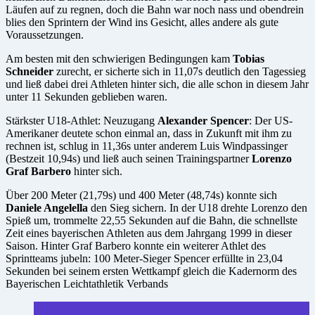
Läufen auf zu regnen, doch die Bahn war noch nass und obendrein
blies den Sprintern der Wind ins Gesicht, alles andere als gute
Voraussetzungen.
Am besten mit den schwierigen Bedingungen kam
Tobias
Schneider
zurecht, er sicherte sich in 11,07s deutlich den Tagessieg
und ließ dabei drei Athleten hinter sich, die alle schon in diesem Jahr
unter 11 Sekunden geblieben waren.
Stärkster U18-Athlet: Neuzugang
Alexander Spencer
: Der US-
Amerikaner deutete schon einmal an, dass in Zukunft mit ihm zu
rechnen ist, schlug in 11,36s unter anderem Luis Windpassinger
(Bestzeit 10,94s) und ließ auch seinen Trainingspartner
Lorenzo
Graf Barbero
hinter sich.
Über 200 Meter (21,79s) und 400 Meter (48,74s) konnte sich
Daniele Angelella
den Sieg sichern. In der U18 drehte Lorenzo den
Spieß um, trommelte 22,55 Sekunden auf die Bahn, die schnellste
Zeit eines bayerischen Athleten aus dem Jahrgang 1999 in dieser
Saison. Hinter Graf Barbero konnte ein weiterer Athlet des
Sprintteams jubeln: 100 Meter-Sieger Spencer erfüllte in 23,04
Sekunden bei seinem ersten Wettkampf gleich die Kadernorm des
Bayerischen Leichtathletik Verbands