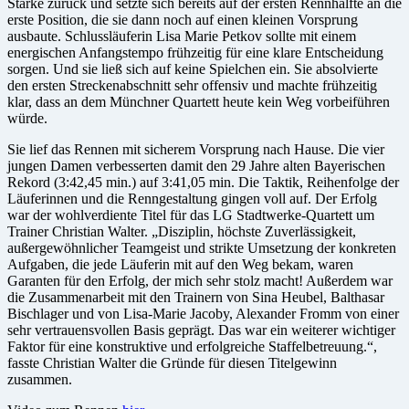
Stärke zurück und setzte sich bereits auf der ersten Rennhälfte an die
erste Position, die sie dann noch auf einen kleinen Vorsprung
ausbaute. Schlussläuferin Lisa Marie Petkov sollte mit einem
energischen Anfangstempo frühzeitig für eine klare Entscheidung
sorgen. Und sie ließ sich auf keine Spielchen ein. Sie absolvierte
den ersten Streckenabschnitt sehr offensiv und machte frühzeitig
klar, dass an dem Münchner Quartett heute kein Weg vorbeiführen
würde.
Sie lief das Rennen mit sicherem Vorsprung nach Hause. Die vier
jungen Damen verbesserten damit den 29 Jahre alten Bayerischen
Rekord (3:42,45 min.) auf 3:41,05 min. Die Taktik, Reihenfolge der
Läuferinnen und die Renngestaltung gingen voll auf. Der Erfolg
war der wohlverdiente Titel für das LG Stadtwerke-Quartett um
Trainer Christian Walter. „Disziplin, höchste Zuverlässigkeit,
außergewöhnlicher Teamgeist und strikte Umsetzung der konkreten
Aufgaben, die jede Läuferin mit auf den Weg bekam, waren
Garanten für den Erfolg, der mich sehr stolz macht! Außerdem war
die Zusammenarbeit mit den Trainern von Sina Heubel, Balthasar
Bischlager und von Lisa-Marie Jacoby, Alexander Fromm von einer
sehr vertrauensvollen Basis geprägt. Das war ein weiterer wichtiger
Faktor für eine konstruktive und erfolgreiche Staffelbetreuung.“,
fasste Christian Walter die Gründe für diesen Titelgewinn
zusammen.