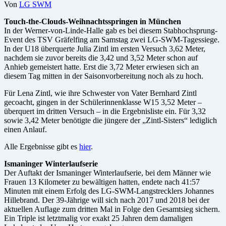
Von
LG SWM
Touch-the-Clouds-Weihnachtsspringen in München
In der Werner-von-Linde-Halle gab es bei diesem Stabhochsprung-
Event des TSV Gräfelfing am Samstag zwei LG-SWM-Tagessiege.
In der U18 überquerte Julia Zintl im ersten Versuch 3,62 Meter,
nachdem sie zuvor bereits die 3,42 und 3,52 Meter schon auf
Anhieb gemeistert hatte. Erst die 3,72 Meter erwiesen sich an
diesem Tag mitten in der Saisonvorbereitung noch als zu hoch.
Für Lena Zintl, wie ihre Schwester von Vater Bernhard Zintl
gecoacht, gingen in der Schülerinnenklasse W15 3,52 Meter –
überquert im dritten Versuch – in die Ergebnisliste ein. Für 3,32
sowie 3,42 Meter benötigte die jüngere der „Zintl-Sisters“ lediglich
einen Anlauf.
Alle Ergebnisse gibt es
hier
.
Ismaninger Winterlaufserie
Der Auftakt der Ismaninger Winterlaufserie, bei dem Männer wie
Frauen 13 Kilometer zu bewältigen hatten, endete nach 41:57
Minuten mit einem Erfolg des LG-SWM-Langstrecklers Johannes
Hillebrand. Der 39-Jährige will sich nach 2017 und 2018 bei der
aktuellen Auflage zum dritten Mal in Folge den Gesamtsieg sichern.
Ein Triple ist letztmalig vor exakt 25 Jahren dem damaligen