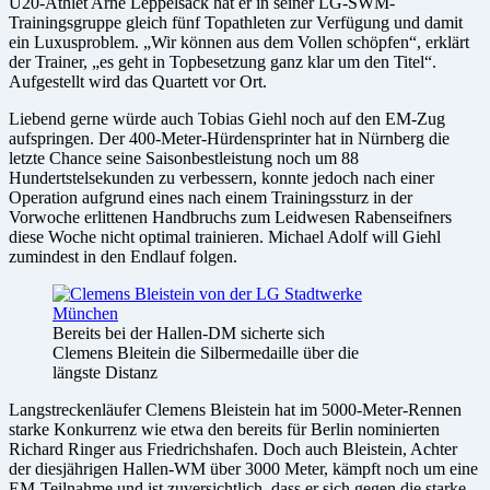
U20-Athlet Arne Leppelsack hat er in seiner LG-SWM-
Trainingsgruppe gleich fünf Topathleten zur Verfügung und damit
ein Luxusproblem. „Wir können aus dem Vollen schöpfen“, erklärt
der Trainer, „es geht in Topbesetzung ganz klar um den Titel“.
Aufgestellt wird das Quartett vor Ort.
Liebend gerne würde auch Tobias Giehl noch auf den EM-Zug
aufspringen. Der 400-Meter-Hürdensprinter hat in Nürnberg die
letzte Chance seine Saisonbestleistung noch um 88
Hundertstelsekunden zu verbessern, konnte jedoch nach einer
Operation aufgrund eines nach einem Trainingssturz in der
Vorwoche erlittenen Handbruchs zum Leidwesen Rabenseifners
diese Woche nicht optimal trainieren. Michael Adolf will Giehl
zumindest in den Endlauf folgen.
Bereits bei der Hallen-DM sicherte sich
Clemens Bleitein die Silbermedaille über die
längste Distanz
Langstreckenläufer Clemens Bleistein hat im 5000-Meter-Rennen
starke Konkurrenz wie etwa den bereits für Berlin nominierten
Richard Ringer aus Friedrichshafen. Doch auch Bleistein, Achter
der diesjährigen Hallen-WM über 3000 Meter, kämpft noch um eine
EM-Teilnahme und ist zuversichtlich, dass er sich gegen die starke