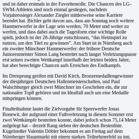
und ist daher erstmals in der Favoritenrolle. Die Chancen des LG-
SWM-Athleten sind noch einmal gestiegen, nachdem
Vorjahressieger Alexander Ziegler mittlerweise seine Karriere
beendet hat. Bichler geht davon aus, dass am Sonntag noch weitere
Hammerwerfer in der Lage sein werden, 70 Meter und weiter zu
werfen, und dass dabei auch die Tagesform eine wichtige Rolle
spielt, jedoch ist der 28-Jährige entschlossen, “das Heimspiel zu
nutzen, um den Titel zu gewinnen”. Am Start ist in Nürnberg auch
ein zweiter Münchner Hammerwerfer: der frühere Deutsche
Juniorenmeister Simon Lang bestreitet nach langer Verletzungspause
erst seinen zweiten Wettkampf innerhalb der letzten beiden Jahre,
hat aber berechtigte Chancen aufs Erreichen des Endkampfs.
Im Dreisprung greifen mit David Kirch, Bronzemedaillengewinner
der diesjährigen Deutschen Hallenmeisterschaften, und Paul
Walschburger gleich zwei Münchner ins Geschehen ein, die zur
nationalen Top8 gehören und im Idealfall auch um eine Medaille
mitspringen können.
Finalteilnahme lautet die Zielvorgabe für Speerwerfer Jonas
Bonewit, der aufgrund einer Fußverletzung in diesem Sommer erst
zwei Wettkämpfe bestreiten konnte, dabei jedoch schon 75,14 Meter
aufgelegt hat – derzeit Rang sieben der deutschen Bestenliste.
Kugelstoßer Valentin Döbler bekommt es am Freitag auf dem
Nürnberger Hauptmarkt mit einem starken Teilnehmerfeld zu tun.