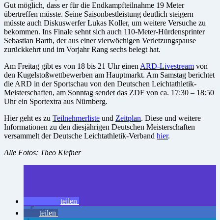
Gut möglich, dass er für die Endkampfteilnahme 19 Meter
übertreffen müsste. Seine Saisonbestleistung deutlich steigern
müsste auch Diskuswerfer Lukas Koller, um weitere Versuche zu
bekommen. Ins Finale sehnt sich auch 110-Meter-Hürdensprinter
Sebastian Barth, der aus einer vierwöchigen Verletzungspause
zurückkehrt und im Vorjahr Rang sechs belegt hat.
Am Freitag gibt es von 18 bis 21 Uhr einen
ARD-Livestream
von
den Kugelstoßwettbewerben am Hauptmarkt. Am Samstag berichtet
die ARD in der Sportschau von den Deutschen Leichtathletik-
Meisterschaften, am Sonntag sendet das ZDF von ca. 17:30 – 18:50
Uhr ein Sportextra aus Nürnberg.
Hier geht es zu
Teilnehmerliste
und
Zeitplan
. Diese und weitere
Informationen zu den diesjährigen Deutschen Meisterschaften
versammelt der Deutsche Leichtathletik-Verband
hier
.
Alle Fotos: Theo Kiefner
teilen
teilen