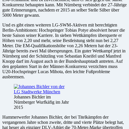
Konkurrenz behaupten kann. Mit Nürnberg verbindet der 27-Jährige
gute Erinnerungen, nachdem er 2015 an selber Stelle Silber über
5000 Meter gewann.
Und es gibt einen weiteren LG-SWM-Aktiven mit berechtigten
Berlin-Ambitionen: Hochspringer Tobias Potye absolviert heuer die
beste Saison seiner Karriere. In sieben Wettkämpfen überquerte er
Höhen von 2,20 und mehr, seine Bestleistung steht nun bei 2,27
Meter. Die EM-Qualifikationshöhe von 2,26 Metern hat der 23-
Jährige bereits zwei Mal übersprungen. Ein guter Wettkampf jetzt in
Nürnberg und der Schützling von Sebastian Kneifel und Manfred
Knopp darf im August auch in der Bundeshauptstadt antreten. Auf
den geplanten Start in der Männer-Konkurrenz verzichten muss
U20-Hochspringer Lucas Mihota, den leichte Fußprobleme
ausbremsen.
Johannes Bichler im
Nürnberger Wurfkäfig im Jahr
2015
Hammerwerfer Johannes Bichler, der bei Titelkämpfen der
vergangenen Jahre schon zweite, dritte und vierte Plätze belegt hat,
hat heuer als einziger DLV-Athlet die 70-Meter-Marke übertroffen