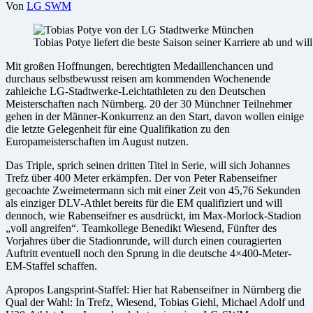
Von
LG SWM
Tobias Potye liefert die beste Saison seiner Karriere ab und wil
Mit großen Hoffnungen, berechtigten Medaillenchancen und
durchaus selbstbewusst reisen am kommenden Wochenende
zahleiche LG-Stadtwerke-Leichtathleten zu den Deutschen
Meisterschaften nach Nürnberg. 20 der 30 Münchner Teilnehmer
gehen in der Männer-Konkurrenz an den Start, davon wollen einige
die letzte Gelegenheit für eine Qualifikation zu den
Europameisterschaften im August nutzen.
Das Triple, sprich seinen dritten Titel in Serie, will sich Johannes
Trefz über 400 Meter erkämpfen. Der von Peter Rabenseifner
gecoachte Zweimetermann sich mit einer Zeit von 45,76 Sekunden
als einziger DLV-Athlet bereits für die EM qualifiziert und will
dennoch, wie Rabenseifner es ausdrückt, im Max-Morlock-Stadion
„voll angreifen“. Teamkollege Benedikt Wiesend, Fünfter des
Vorjahres über die Stadionrunde, will durch einen couragierten
Auftritt eventuell noch den Sprung in die deutsche 4×400-Meter-
EM-Staffel schaffen.
Apropos Langsprint-Staffel: Hier hat Rabenseifner in Nürnberg die
Qual der Wahl: In Trefz, Wiesend, Tobias Giehl, Michael Adolf und