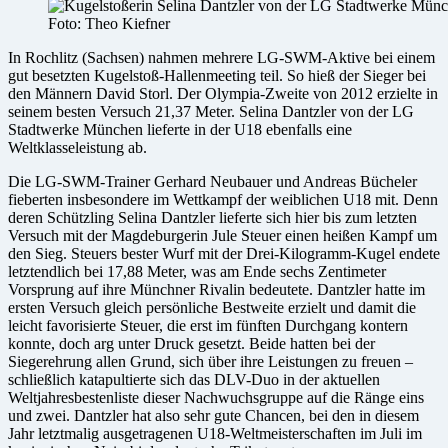
Foto: Theo Kiefner
In Rochlitz (Sachsen) nahmen mehrere LG-SWM-Aktive bei einem
gut besetzten Kugelstoß-Hallenmeeting teil. So hieß der Sieger bei
den Männern David Storl. Der Olympia-Zweite von 2012 erzielte in
seinem besten Versuch 21,37 Meter. Selina Dantzler von der LG
Stadtwerke München lieferte in der U18 ebenfalls eine
Weltklasseleistung ab.
Die LG-SWM-Trainer Gerhard Neubauer und Andreas Bücheler
fieberten insbesondere im Wettkampf der weiblichen U18 mit. Denn
deren Schützling Selina Dantzler lieferte sich hier bis zum letzten
Versuch mit der Magdeburgerin Jule Steuer einen heißen Kampf um
den Sieg. Steuers bester Wurf mit der Drei-Kilogramm-Kugel endete
letztendlich bei 17,88 Meter, was am Ende sechs Zentimeter
Vorsprung auf ihre Münchner Rivalin bedeutete. Dantzler hatte im
ersten Versuch gleich persönliche Bestweite erzielt und damit die
leicht favorisierte Steuer, die erst im fünften Durchgang kontern
konnte, doch arg unter Druck gesetzt. Beide hatten bei der
Siegerehrung allen Grund, sich über ihre Leistungen zu freuen –
schließlich katapultierte sich das DLV-Duo in der aktuellen
Weltjahresbestenliste dieser Nachwuchsgruppe auf die Ränge eins
und zwei. Dantzler hat also sehr gute Chancen, bei den in diesem
Jahr letztmalig ausgetragenen U18-Weltmeisterschaften im Juli im