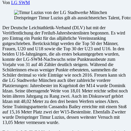
Von
LG SWM
Dreispringer Timur Luzius gilt als aussichtsreiches Talent, Fot
Der Deutsche Leichtathletik-Verband (DLV) hat mit der
Veröffentlichung der Freiluft-Jahresbestenlisten begonnen. Es wird
pro Eintrag ein Punkt für das alljährliche Vereinsranking
gutgeschrieben. Berücksichtigt werden die Top 50 der Männer,
Frauen, U20 und U18 sowie die Top 30 der U23 und U16. In den
beiden U16-Jahrgängen, die als erstes bekanntgegeben wurden,
konnte der LG-SWM-Nachwuchs seine Punkteausbeute zum
Vorjahr von 31 auf 46 Zähler deutlich steigern. Während die
Schülerinnen etwas weniger Punkte erbeuteten, sammelten die
Schüler dreimal so viele Einträge wie noch 2016. Freuen kann sich
die LG Stadtwerke München auch über zahlreiche vordere
Platzierungen: Jahresbester im Kugelstoß der M14 wurde Dominik
Idzan. Seine überragende Weite von 18,01 Meter reichte selbst noch
beim älteren Jahrgang zu Rang zwei. Auch im Diskuswurf gehört
Idzan mit 48,02 Meter zu den drei besten Werfern seines Alters.
Seine Trainingspartnerin Cassandra Bailey erreichte mit einem Stoß
auf 15,16 Meter Platz zwei der W15-Bestenliste. Ebenfalls Zweiter
wurde Dreispringer Timur Luzius, dessen weitester Versuch mit
13,05 Meter vermessen wurde.