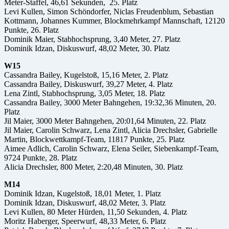
Meter-Staffel, 46,61 Sekunden, 25. Platz
Levi Kullen, Simon Schöndorfer, Niclas Freudenblum, Sebastian
Kottmann, Johannes Kummer, Blockmehrkampf Mannschaft, 12120
Punkte, 26. Platz
Dominik Maier, Stabhochsprung, 3,40 Meter, 27. Platz
Dominik Idzan, Diskuswurf, 48,02 Meter, 30. Platz
W15
Cassandra Bailey, Kugelstoß, 15,16 Meter, 2. Platz
Cassandra Bailey, Diskuswurf, 39,27 Meter, 4. Platz
Lena Zintl, Stabhochsprung, 3,05 Meter, 18. Platz
Cassandra Bailey, 3000 Meter Bahngehen, 19:32,36 Minuten, 20.
Platz
Jil Maier, 3000 Meter Bahngehen, 20:01,64 Minuten, 22. Platz
Jil Maier, Carolin Schwarz, Lena Zintl, Alicia Drechsler, Gabrielle
Martin, Blockwettkampf-Team, 11817 Punkte, 25. Platz
Aimee Adlich, Carolin Schwarz, Elena Seiler, Siebenkampf-Team,
9724 Punkte, 28. Platz
Alicia Drechsler, 800 Meter, 2:20,48 Minuten, 30. Platz
M14
Dominik Idzan, Kugelstoß, 18,01 Meter, 1. Platz
Dominik Idzan, Diskuswurf, 48,02 Meter, 3. Platz
Levi Kullen, 80 Meter Hürden, 11,50 Sekunden, 4. Platz
Moritz Haberger, Speerwurf, 48,33 Meter, 6. Platz