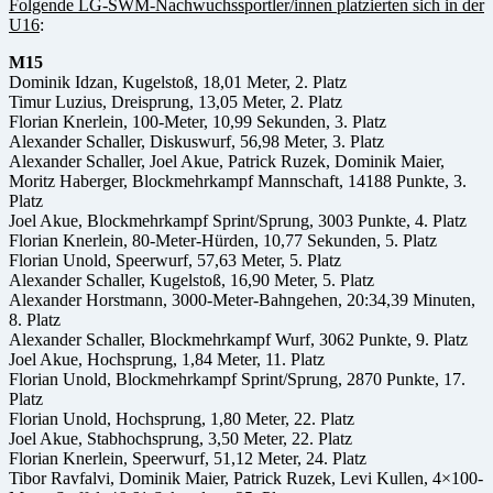
Folgende LG-SWM-Nachwuchssportler/innen platzierten sich in der
U16
:
M15
Dominik Idzan, Kugelstoß, 18,01 Meter, 2. Platz
Timur Luzius, Dreisprung, 13,05 Meter, 2. Platz
Florian Knerlein, 100-Meter, 10,99 Sekunden, 3. Platz
Alexander Schaller, Diskuswurf, 56,98 Meter, 3. Platz
Alexander Schaller, Joel Akue, Patrick Ruzek, Dominik Maier,
Moritz Haberger, Blockmehrkampf Mannschaft, 14188 Punkte, 3.
Platz
Joel Akue, Blockmehrkampf Sprint/Sprung, 3003 Punkte, 4. Platz
Florian Knerlein, 80-Meter-Hürden, 10,77 Sekunden, 5. Platz
Florian Unold, Speerwurf, 57,63 Meter, 5. Platz
Alexander Schaller, Kugelstoß, 16,90 Meter, 5. Platz
Alexander Horstmann, 3000-Meter-Bahngehen, 20:34,39 Minuten,
8. Platz
Alexander Schaller, Blockmehrkampf Wurf, 3062 Punkte, 9. Platz
Joel Akue, Hochsprung, 1,84 Meter, 11. Platz
Florian Unold, Blockmehrkampf Sprint/Sprung, 2870 Punkte, 17.
Platz
Florian Unold, Hochsprung, 1,80 Meter, 22. Platz
Joel Akue, Stabhochsprung, 3,50 Meter, 22. Platz
Florian Knerlein, Speerwurf, 51,12 Meter, 24. Platz
Tibor Ravfalvi, Dominik Maier, Patrick Ruzek, Levi Kullen, 4×100-