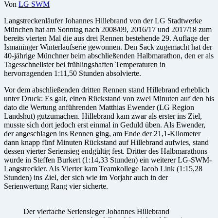
Von
LG SWM
Langstreckenläufer Johannes Hillebrand von der LG Stadtwerke
München hat am Sonntag nach 2008/09, 2016/17 und 2017/18 zum
bereits vierten Mal die aus drei Rennen bestehende 29. Auflage der
Ismaninger Winterlaufserie gewonnen. Den Sack zugemacht hat der
40-jährige Münchner beim abschließenden Halbmarathon, den er als
Tagesschnellster bei frühlingshaften Temperaturen in
hervorragenden 1:11,50 Stunden absolvierte.
Vor dem abschließenden dritten Rennen stand Hillebrand erheblich
unter Druck: Es galt, einen Rückstand von zwei Minuten auf den bis
dato die Wertung anführenden Matthias Ewender (LG Region
Landshut) gutzumachen. Hillebrand kam zwar als erster ins Ziel,
musste sich dort jedoch erst einmal in Geduld üben. Als Ewender,
der angeschlagen ins Rennen ging, am Ende der 21,1-Kilometer
dann knapp fünf Minuten Rückstand auf Hillebrand aufwies, stand
dessen vierter Seriensieg endgültig fest. Dritter des Halbmarathons
wurde in Steffen Burkert (1:14,33 Stunden) ein weiterer LG-SWM-
Langstreckler. Als Vierter kam Teamkollege Jacob Link (1:15,28
Stunden) ins Ziel, der sich wie im Vorjahr auch in der
Serienwertung Rang vier sicherte.
Der vierfache Seriensieger Johannes Hillebrand