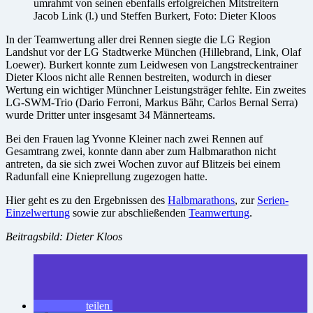
umrahmt von seinen ebenfalls erfolgreichen Mitstreitern
Jacob Link (l.) und Steffen Burkert, Foto: Dieter Kloos
In der Teamwertung aller drei Rennen siegte die LG Region
Landshut vor der LG Stadtwerke München (Hillebrand, Link, Olaf
Loewer). Burkert konnte zum Leidwesen von Langstreckentrainer
Dieter Kloos nicht alle Rennen bestreiten, wodurch in dieser
Wertung ein wichtiger Münchner Leistungsträger fehlte. Ein zweites
LG-SWM-Trio (Dario Ferroni, Markus Bähr, Carlos Bernal Serra)
wurde Dritter unter insgesamt 34 Männerteams.
Bei den Frauen lag Yvonne Kleiner nach zwei Rennen auf
Gesamtrang zwei, konnte dann aber zum Halbmarathon nicht
antreten, da sie sich zwei Wochen zuvor auf Blitzeis bei einem
Radunfall eine Knieprellung zugezogen hatte.
Hier geht es zu den Ergebnissen des
Halbmarathons
, zur
Serien-
Einzelwertung
sowie zur abschließenden
Teamwertung
.
Beitragsbild: Dieter Kloos
teilen