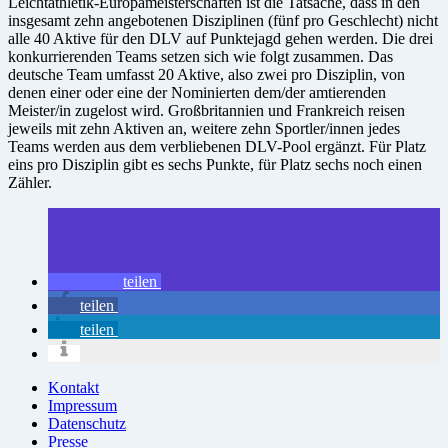
Leichtathletik-Europameisterschaften ist die Tatsache, dass in den
insgesamt zehn angebotenen Disziplinen (fünf pro Geschlecht) nicht
alle 40 Aktive für den DLV auf Punktejagd gehen werden. Die drei
konkurrierenden Teams setzen sich wie folgt zusammen. Das
deutsche Team umfasst 20 Aktive, also zwei pro Disziplin, von
denen einer oder eine der Nominierten dem/der amtierenden
Meister/in zugelost wird. Großbritannien und Frankreich reisen
jeweils mit zehn Aktiven an, weitere zehn Sportler/innen jedes
Teams werden aus dem verbliebenen DLV-Pool ergänzt. Für Platz
eins pro Disziplin gibt es sechs Punkte, für Platz sechs noch einen
Zähler.
teilen
teilen
teilen
Kontakt
Impressum
Datenschutz
Presse