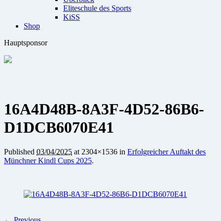
Eliteschule des Sports
KiSS
Shop
Hauptsponsor
16A4D48B-8A3F-4D52-86B6-
D1DCB6070E41
Published
03/04/2025
at 2304×1536 in
Erfolgreicher Auftakt des
Münchner Kindl Cups 2025
.
← Previous