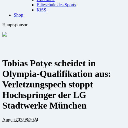
Eliteschule des Sports
KiSS
Shop
Hauptsponsor
Tobias Potye scheidet in
Olympia-Qualifikation aus:
Verletzungspech stoppt
Hochspringer der LG
Stadtwerke München
August
7
07/08/2024