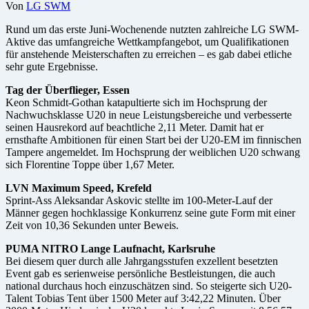
Von
LG SWM
Rund um das erste Juni-Wochenende nutzten zahlreiche LG SWM-
Aktive das umfangreiche Wettkampfangebot, um Qualifikationen
für anstehende Meisterschaften zu erreichen – es gab dabei etliche
sehr gute Ergebnisse.
Tag der Überflieger, Essen
Keon Schmidt-Gothan katapultierte sich im Hochsprung der
Nachwuchsklasse U20 in neue Leistungsbereiche und verbesserte
seinen Hausrekord auf beachtliche 2,11 Meter. Damit hat er
ernsthafte Ambitionen für einen Start bei der U20-EM im finnischen
Tampere angemeldet. Im Hochsprung der weiblichen U20 schwang
sich Florentine Toppe über 1,67 Meter.
LVN Maximum Speed, Krefeld
Sprint-Ass Aleksandar Askovic stellte im 100-Meter-Lauf der
Männer gegen hochklassige Konkurrenz seine gute Form mit einer
Zeit von 10,36 Sekunden unter Beweis.
PUMA NITRO Lange Laufnacht, Karlsruhe
Bei diesem quer durch alle Jahrgangsstufen exzellent besetzten
Event gab es serienweise persönliche Bestleistungen, die auch
national durchaus hoch einzuschätzen sind. So steigerte sich U20-
Talent Tobias Tent über 1500 Meter auf 3:42,22 Minuten. Über