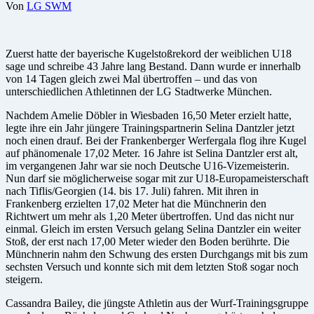
Von
LG SWM
Zuerst hatte der bayerische Kugelstoßrekord der weiblichen U18
sage und schreibe 43 Jahre lang Bestand. Dann wurde er innerhalb
von 14 Tagen gleich zwei Mal übertroffen – und das von
unterschiedlichen Athletinnen der LG Stadtwerke München.
Nachdem Amelie Döbler in Wiesbaden 16,50 Meter erzielt hatte,
legte ihre ein Jahr jüngere Trainingspartnerin Selina Dantzler jetzt
noch einen drauf. Bei der Frankenberger Werfergala flog ihre Kugel
auf phänomenale 17,02 Meter. 16 Jahre ist Selina Dantzler erst alt,
im vergangenen Jahr war sie noch Deutsche U16-Vizemeisterin.
Nun darf sie möglicherweise sogar mit zur U18-Europameisterschaft
nach Tiflis/Georgien (14. bis 17. Juli) fahren. Mit ihren in
Frankenberg erzielten 17,02 Meter hat die Münchnerin den
Richtwert um mehr als 1,20 Meter übertroffen. Und das nicht nur
einmal. Gleich im ersten Versuch gelang Selina Dantzler ein weiter
Stoß, der erst nach 17,00 Meter wieder den Boden berührte. Die
Münchnerin nahm den Schwung des ersten Durchgangs mit bis zum
sechsten Versuch und konnte sich mit dem letzten Stoß sogar noch
steigern.
Cassandra Bailey, die jüngste Athletin aus der Wurf-Trainingsgruppe