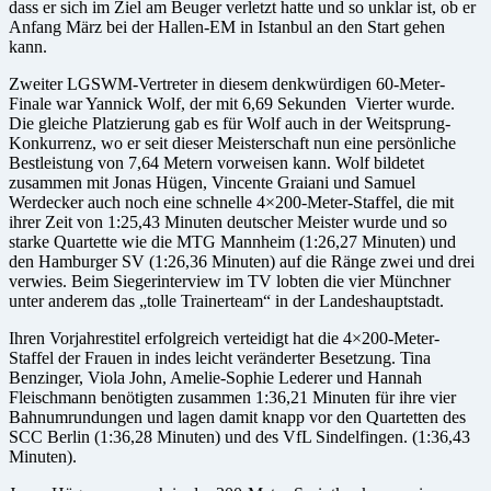
dass er sich im Ziel am Beuger verletzt hatte und so unklar ist, ob er
Anfang März bei der Hallen-EM in Istanbul an den Start gehen
kann.
Zweiter LGSWM-Vertreter in diesem denkwürdigen 60-Meter-
Finale war Yannick Wolf, der mit 6,69 Sekunden Vierter wurde.
Die gleiche Platzierung gab es für Wolf auch in der Weitsprung-
Konkurrenz, wo er seit dieser Meisterschaft nun eine persönliche
Bestleistung von 7,64 Metern vorweisen kann. Wolf bildetet
zusammen mit Jonas Hügen, Vincente Graiani und Samuel
Werdecker auch noch eine schnelle 4×200-Meter-Staffel, die mit
ihrer Zeit von 1:25,43 Minuten deutscher Meister wurde und so
starke Quartette wie die MTG Mannheim (1:26,27 Minuten) und
den Hamburger SV (1:26,36 Minuten) auf die Ränge zwei und drei
verwies. Beim Siegerinterview im TV lobten die vier Münchner
unter anderem das „tolle Trainerteam“ in der Landeshauptstadt.
Ihren Vorjahrestitel erfolgreich verteidigt hat die 4×200-Meter-
Staffel der Frauen in indes leicht veränderter Besetzung. Tina
Benzinger, Viola John, Amelie-Sophie Lederer und Hannah
Fleischmann benötigten zusammen 1:36,21 Minuten für ihre vier
Bahnumrundungen und lagen damit knapp vor den Quartetten des
SCC Berlin (1:36,28 Minuten) und des VfL Sindelfingen. (1:36,43
Minuten).