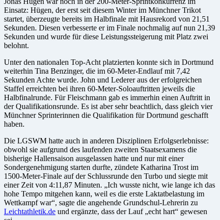
Jonas Hügen war noch in der 200-Meter-Sprintkonkurrenz im
Einsatz: Hügen, der erst seit diesem Winter im Münchner Trikot
startet, überzeugte bereits im Halbfinale mit Hausrekord von 21,51
Sekunden. Diesen verbesserte er im Finale nochmalig auf nun 21,39
Sekunden und wurde für diese Leistungssteigerung mit Platz zwei
belohnt.
Unter den nationalen Top-Acht platzierten konnte sich in Dortmund
weiterhin Tina Benzinger, die im 60-Meter-Endlauf mit 7,42
Sekunden Achte wurde. John und Lederer aus der erfolgreichen
Staffel erreichten bei ihren 60-Meter-Soloauftritten jeweils die
Halbfinalrunde. Für Fleischmann gab es immerhin einen Auftritt in
der Qualifikationsrunde. Es ist aber sehr beachtlich, dass gleich vier
Münchner Sprinterinnen die Qualifikation für Dortmund geschafft
haben.
Die LGSWM hatte auch in anderen Disziplinen Erfolgserlebnisse:
obwohl sie aufgrund des laufenden zweiten Staatsexamens die
bisherige Hallensaison ausgelassen hatte und nur mit einer
Sondergenehmigung starten durfte, zündete Katharina Trost im
1500-Meter-Finale auf der Schlussrunde den Turbo und siegte mit
einer Zeit von 4:11,87 Minuten. „Ich wusste nicht, wie lange ich das
hohe Tempo mitgehen kann, weil es die erste Laktatbelastung im
Wettkampf war“, sagte die angehende Grundschul-Lehrerin zu
Leichtathletik.de
und ergänzte, dass der Lauf „echt hart“ gewesen