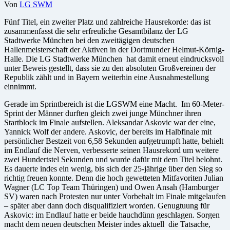
Von
LG SWM
Fünf Titel, ein zweiter Platz und zahlreiche Hausrekorde: das ist
zusammenfasst die sehr erfreuliche Gesamtbilanz der LG
Stadtwerke München bei den zweitägigen deutschen
Hallenmeisterschaft der Aktiven in der Dortmunder Helmut-Körnig-
Halle. Die LG Stadtwerke München hat damit erneut eindrucksvoll
unter Beweis gestellt, dass sie zu den absoluten Großvereinen der
Republik zählt und in Bayern weiterhin eine Ausnahmestellung
einnimmt.
Gerade im Sprintbereich ist die LGSWM eine Macht. Im 60-Meter-
Sprint der Männer durften gleich zwei junge Münchner ihren
Startblock im Finale aufstellen. Aleksandar Askovic war der eine,
Yannick Wolf der andere. Askovic, der bereits im Halbfinale mit
persönlicher Bestzeit von 6,58 Sekunden aufgetrumpft hatte, behielt
im Endlauf die Nerven, verbesserte seinen Hausrekord um weitere
zwei Hundertstel Sekunden und wurde dafür mit dem Titel belohnt.
Es dauerte indes ein wenig, bis sich der 25-jährige über den Sieg so
richtig freuen konnte. Denn die hoch gewetteten Mitfavoriten Julian
Wagner (LC Top Team Thüringen) und Owen Ansah (Hamburger
SV) waren nach Protesten nur unter Vorbehalt im Finale mitgelaufen
– später aber dann doch disqualifiziert worden. Genugtuung für
Askovic: im Endlauf hatte er beide hauchdünn geschlagen. Sorgen
macht dem neuen deutschen Meister indes aktuell die Tatsache,