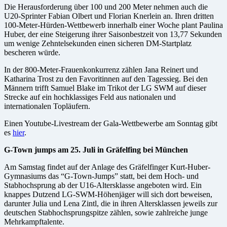
Die Herausforderung über 100 und 200 Meter nehmen auch die
U20-Sprinter Fabian Olbert und Florian Knerlein an. Ihren dritten
100-Meter-Hürden-Wettbewerb innerhalb einer Woche plant Paulina
Huber, der eine Steigerung ihrer Saisonbestzeit von 13,77 Sekunden
um wenige Zehntelsekunden einen sicheren DM-Startplatz
bescheren würde.
In der 800-Meter-Frauenkonkurrenz zählen Jana Reinert und
Katharina Trost zu den Favoritinnen auf den Tagessieg. Bei den
Männern trifft Samuel Blake im Trikot der LG SWM auf dieser
Strecke auf ein hochklassiges Feld aus nationalen und
internationalen Topläufern.
Einen Youtube-Livestream der Gala-Wettbewerbe am Sonntag gibt
es
hier
.
G-Town jumps am 25. Juli in Gräfelfing bei München
Am Samstag findet auf der Anlage des Gräfelfinger Kurt-Huber-
Gymnasiums das “G-Town-Jumps” statt, bei dem Hoch- und
Stabhochsprung ab der U16-Altersklasse angeboten wird. Ein
knappes Dutzend LG-SWM-Höhenjäger will sich dort beweisen,
darunter Julia und Lena Zintl, die in ihren Altersklassen jeweils zur
deutschen Stabhochsprungspitze zählen, sowie zahlreiche junge
Mehrkampftalente.