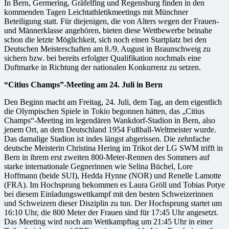
In Bern, Germering, Gräfelfing und Regensburg finden in den
kommenden Tagen Leichtathletikmeetings mit Münchner
Beteiligung statt. Für diejenigen, die von Alters wegen der Frauen-
und Männerklasse angehören, bieten diese Wettbewerbe beinahe
schon die letzte Möglichkeit, sich noch einen Startplatz bei den
Deutschen Meisterschaften am 8./9. August in Braunschweig zu
sichern bzw. bei bereits erfolgter Qualifikation nochmals eine
Duftmarke in Richtung der nationalen Konkurrenz zu setzen.
“Citius Champs”-Meeting am 24. Juli in Bern
Den Beginn macht am Freitag, 24. Juli, dem Tag, an dem eigentlich
die Olympischen Spiele in Tokio begonnen hätten, das „Citius
Champs“-Meeting im legendären Wankdorf-Stadion in Bern, also
jenem Ort, an dem Deutschland 1954 Fußball-Weltmeister wurde.
Das damalige Stadion ist indes längst abgerissen. Die zehnfache
deutsche Meisterin Christina Hering im Trikot der LG SWM trifft in
Bern in ihrem erst zweiten 800-Meter-Rennen des Sommers auf
starke internationale Gegnerinnen wie Selina Büchel, Lore
Hoffmann (beide SUI), Hedda Hynne (NOR) und Renelle Lamotte
(FRA). Im Hochsprung bekommen es Laura Gröll und Tobias Potye
bei diesem Einladungswettkampf mit den besten Schweizerinnen
und Schweizern dieser Disziplin zu tun. Der Hochsprung startet um
16:10 Uhr, die 800 Meter der Frauen sind für 17:45 Uhr angesetzt.
Das Meeting wird noch am Wettkampftag um 21:45 Uhr in einer