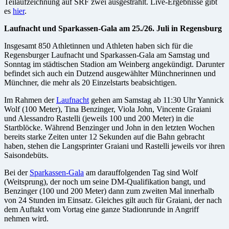
Teilaufzeichnung auf SRF zwei ausgestrahlt. Live-Ergebnisse gibt
es
hier
.
Laufnacht und Sparkassen-Gala am 25./26. Juli in Regensburg
Insgesamt 850 Athletinnen und Athleten haben sich für die
Regensburger Laufnacht und Sparkassen-Gala am Samstag und
Sonntag im städtischen Stadion am Weinberg angekündigt. Darunter
befindet sich auch ein Dutzend ausgewählter Münchnerinnen und
Münchner, die mehr als 20 Einzelstarts beabsichtigen.
Im Rahmen der
Laufnacht
gehen am Samstag ab 11:30 Uhr Yannick
Wolf (100 Meter), Tina Benzinger, Viola John, Vincente Graiani
und Alessandro Rastelli (jeweils 100 und 200 Meter) in die
Startblöcke. Während Benzinger und John in den letzten Wochen
bereits starke Zeiten unter 12 Sekunden auf die Bahn gebracht
haben, stehen die Langsprinter Graiani und Rastelli jeweils vor ihren
Saisondebüts.
Bei der
Sparkassen-Gala
am darauffolgenden Tag sind Wolf
(Weitsprung), der noch um seine DM-Qualifikation bangt, und
Benzinger (100 und 200 Meter) dann zum zweiten Mal innerhalb
von 24 Stunden im Einsatz. Gleiches gilt auch für Graiani, der nach
dem Auftakt vom Vortag eine ganze Stadionrunde in Angriff
nehmen wird.