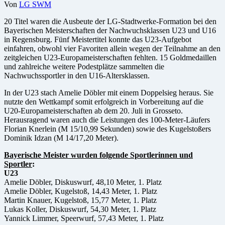
Von
LG SWM
20 Titel waren die Ausbeute der LG-Stadtwerke-Formation bei den
Bayerischen Meisterschaften der Nachwuchsklassen U23 und U16
in Regensburg. Fünf Meistertitel konnte das U23-Aufgebot
einfahren, obwohl vier Favoriten allein wegen der Teilnahme an den
zeitgleichen U23-Europameisterschaften fehlten. 15 Goldmedaillen
und zahlreiche weitere Podestplätze sammelten die
Nachwuchssportler in den U16-Altersklassen.
In der U23 stach Amelie Döbler mit einem Doppelsieg heraus. Sie
nutzte den Wettkampf somit erfolgreich in Vorbereitung auf die
U20-Europameisterschaften ab dem 20. Juli in Grosseto.
Herausragend waren auch die Leistungen des 100-Meter-Läufers
Florian Knerlein (M 15/10,99 Sekunden) sowie des Kugelstoßers
Dominik Idzan (M 14/17,20 Meter).
Bayerische Meister wurden folgende Sportlerinnen und
Sportler
:
U23
Amelie Döbler, Diskuswurf, 48,10 Meter, 1. Platz
Amelie Döbler, Kugelstoß, 14,43 Meter, 1. Platz
Martin Knauer, Kugelstoß, 15,77 Meter, 1. Platz
Lukas Koller, Diskuswurf, 54,30 Meter, 1. Platz
Yannick Limmer, Speerwurf, 57,43 Meter, 1. Platz