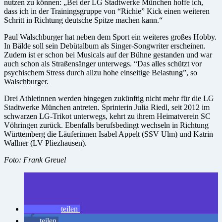
nutzen zu können: „Bei der LG Stadtwerke München hoffe ich,
dass ich in der Trainingsgruppe von “Richie” Kick einen weiteren
Schritt in Richtung deutsche Spitze machen kann.“
Paul Walschburger hat neben dem Sport ein weiteres großes Hobby.
In Bälde soll sein Debütalbum als Singer-Songwriter erscheinen.
Zudem ist er schon bei Musicals auf der Bühne gestanden und war
auch schon als Straßensänger unterwegs. “Das alles schützt vor
psychischem Stress durch allzu hohe einseitige Belastung”, so
Walschburger.
Drei Athletinnen werden hingegen zukünftig nicht mehr für die LG
Stadtwerke München antreten. Sprinterin Julia Riedl, seit 2012 im
schwarzen LG-Trikot unterwegs, kehrt zu ihrem Heimatverein SC
Vöhringen zurück. Ebenfalls berufsbedingt wechseln in Richtung
Württemberg die Läuferinnen Isabel Appelt (SSV Ulm) und Katrin
Wallner (LV Pliezhausen).
Foto: Frank Greuel
teilen
teilen