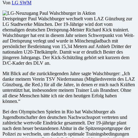
Von
LG SWM
Dreispringer Paul Walschburger wechselt vom LAZ Günzburg zur
LG Stadtwerke München. Der 19-Jährige wird dort vom
ehemaligen deutschen Dreisprung-Meister Richard Kick trainiert.
Walschburger hat erst in diesem Jahr seinen Schwerpunkt von Weit-
auf Dreisprung verlegt und wurde in Mönchengladbach mit
persönlicher Bestleistung von 15,34 Metern auf Anhieb Dritter der
nationalen U20-Titelkämpfe. Damit war er deutlich Bester des
jüngeren Jahrgangs. Der Kick-Schützling gehört seit kurzem dem
D/C-Kader des DLV an.
Mit Blick auf die zurückliegenden Jahre sagte Walschburger: „Ich
danke meinem Verein TSV Niederraunau (Mitgliedsverein des LAZ
Günzburg, die Red.) für all die Jahre, in denen er mich nach Kräften
unterstützt hat, insbesondere meinem Trainer Luis Brandner. Ohne
all diese Menschen hätte ich nie den heutigen Erfolg haben
können.“
Bei den Olympischen Spielen in Rio hat Walschburger als
Jugendbotschafter den deutschen Nachwuchssport vertreten und
zahlreiche wertvolle Eindrücke gesammelt. Der 19-jährige plant
nach dem heuer bestandenen Abitur in die Spitzensportgruppe der
Polizei zu wechseln, um dadurch optimale Trainingsbedingungen