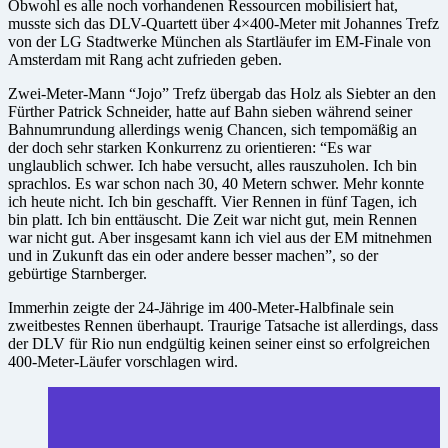
Obwohl es alle noch vorhandenen Ressourcen mobilisiert hat,
musste sich das DLV-Quartett über 4×400-Meter mit Johannes Trefz
von der LG Stadtwerke München als Startläufer im EM-Finale von
Amsterdam mit Rang acht zufrieden geben.
Zwei-Meter-Mann “Jojo” Trefz übergab das Holz als Siebter an den
Fürther Patrick Schneider, hatte auf Bahn sieben während seiner
Bahnumrundung allerdings wenig Chancen, sich tempomäßig an
der doch sehr starken Konkurrenz zu orientieren: “Es war
unglaublich schwer. Ich habe versucht, alles rauszuholen. Ich bin
sprachlos. Es war schon nach 30, 40 Metern schwer. Mehr konnte
ich heute nicht. Ich bin geschafft. Vier Rennen in fünf Tagen, ich
bin platt. Ich bin enttäuscht. Die Zeit war nicht gut, mein Rennen
war nicht gut. Aber insgesamt kann ich viel aus der EM mitnehmen
und in Zukunft das ein oder andere besser machen”, so der
gebürtige Starnberger.
Immerhin zeigte der 24-Jährige im 400-Meter-Halbfinale sein
zweitbestes Rennen überhaupt. Traurige Tatsache ist allerdings, dass
der DLV für Rio nun endgültig keinen seiner einst so erfolgreichen
400-Meter-Läufer vorschlagen wird.