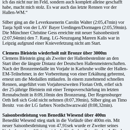
ich das nicht nur im Feld, sondern auch komplett alleine geschafft
habe, macht mich stolz. Es war auch das letzte Rennen vor der
Hallen-WM.“
Silber ging an die Leverkusenerin Carolin Walter (2:05,47min) vor
Tanja Spill von der LAV Bayer Uerdingen/Dormagen (2:05,59min).
Die Münchner Christine Gess erreichte mit neuer Saisonbestzeit
(2:07,94min) den 7. Rang. LG-Neuzugang Mareen Kalis war in
Leipzig aufgrund einer Knieverletzung nicht am Start.
Clemens Bleistein wiederholt mit Bronze über 3000m
Clemens Bleistein ging als Zweiter der Hallenbestenliste an den
Start über die längste Distanz der Deutschen Hallenmeisterschaften.
Nach der Bronzemedaille im Vorjahr in Karlsruhe wollte der Hallen-
EM-Teilnehmer, in der Vorbereitung von einer Erkältung gebremst,
erneut um die Medaillen mitlaufen. In einem zunehmend schnellen
Rennen, angeführt vom Vorjahreszweiten Florian Orth, erlief sich
der 25-jährige Bleistein mit einer Tempoverschärfung im letzten
Rennabschnitt in 8:09,10min den Bronzerang. Der Regensburger
Orth ließ sich Gold nicht nehmen (8:07,39min), Silber ging an Timo
Benitz von der LG farbtex Nordschwarzwald (8:08,32min).
Saisonbestleistung von Benedikt Wiesend über 400m
Benedikt Wiesend stieg stark in die Vorläufe über 400m ein. Mit
neuer Saisonbestleistung von 47,91sek wurde er Zweiter seines