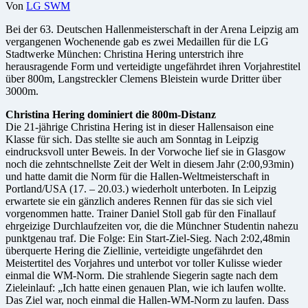
Von
LG SWM
Bei der 63. Deutschen Hallenmeisterschaft in der Arena Leipzig am
vergangenen Wochenende gab es zwei Medaillen für die LG
Stadtwerke München: Christina Hering unterstrich ihre
herausragende Form und verteidigte ungefährdet ihren Vorjahrestitel
über 800m, Langstreckler Clemens Bleistein wurde Dritter über
3000m.
Christina Hering dominiert die 800m-Distanz
Die 21-jährige Christina Hering ist in dieser Hallensaison eine
Klasse für sich. Das stellte sie auch am Sonntag in Leipzig
eindrucksvoll unter Beweis. In der Vorwoche lief sie in Glasgow
noch die zehntschnellste Zeit der Welt in diesem Jahr (2:00,93min)
und hatte damit die Norm für die Hallen-Weltmeisterschaft in
Portland/USA (17. – 20.03.) wiederholt unterboten. In Leipzig
erwartete sie ein gänzlich anderes Rennen für das sie sich viel
vorgenommen hatte. Trainer Daniel Stoll gab für den Finallauf
ehrgeizige Durchlaufzeiten vor, die die Münchner Studentin nahezu
punktgenau traf. Die Folge: Ein Start-Ziel-Sieg. Nach 2:02,48min
überquerte Hering die Ziellinie, verteidigte ungefährdet den
Meistertitel des Vorjahres und unterbot vor toller Kulisse wieder
einmal die WM-Norm. Die strahlende Siegerin sagte nach dem
Zieleinlauf: „Ich hatte einen genauen Plan, wie ich laufen wollte.
Das Ziel war, noch einmal die Hallen-WM-Norm zu laufen. Dass