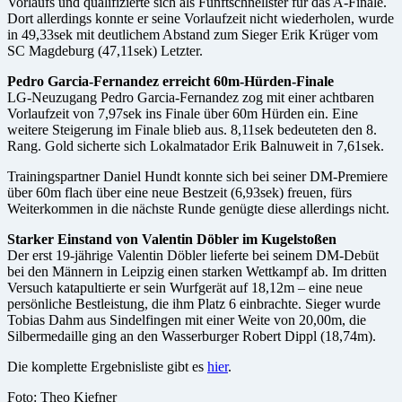
Vorlaufs und qualifizierte sich als Fünftschnellster für das A-Finale.
Dort allerdings konnte er seine Vorlaufzeit nicht wiederholen, wurde
in 49,33sek mit deutlichem Abstand zum Sieger Erik Krüger vom
SC Magdeburg (47,11sek) Letzter.
Pedro Garcia-Fernandez erreicht 60m-Hürden-Finale
LG-Neuzugang Pedro Garcia-Fernandez zog mit einer achtbaren
Vorlaufzeit von 7,97sek ins Finale über 60m Hürden ein. Eine
weitere Steigerung im Finale blieb aus. 8,11sek bedeuteten den 8.
Rang. Gold sicherte sich Lokalmatador Erik Balnuweit in 7,61sek.
Trainingspartner Daniel Hundt konnte sich bei seiner DM-Premiere
über 60m flach über eine neue Bestzeit (6,93sek) freuen, fürs
Weiterkommen in die nächste Runde genügte diese allerdings nicht.
Starker Einstand von Valentin Döbler im Kugelstoßen
Der erst 19-jährige Valentin Döbler lieferte bei seinem DM-Debüt
bei den Männern in Leipzig einen starken Wettkampf ab. Im dritten
Versuch katapultierte er sein Wurfgerät auf 18,12m – eine neue
persönliche Bestleistung, die ihm Platz 6 einbrachte. Sieger wurde
Tobias Dahm aus Sindelfingen mit einer Weite von 20,00m, die
Silbermedaille ging an den Wasserburger Robert Dippl (18,74m).
Die komplette Ergebnisliste gibt es
hier
.
Foto: Theo Kiefner